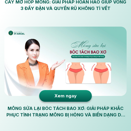
CẤY MỠ HÓP MÔNG: GIẢI PHÁP HOÀN HẢO GIÚP VÒNG
3 ĐẦY ĐẶN VÀ QUYẾN RŨ KHÔNG TÌ VẾT
Xem ngay
MÔNG SỬA LẠI BÓC TÁCH BAO XƠ: GIẢI PHÁP KHẮC
PHỤC TÌNH TRẠNG MÔNG BỊ HỎNG VÀ BIẾN DẠNG DO
BAO SƠ KHI THẨM MỸ