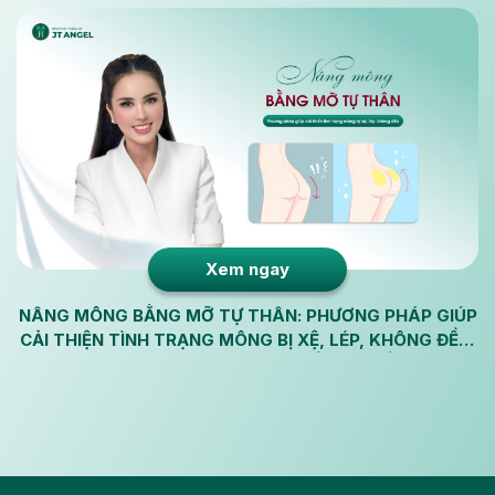
Xem ngay
NÂNG MÔNG BẰNG MỠ TỰ THÂN: PHƯƠNG PHÁP GIÚP
CẢI THIỆN TÌNH TRẠNG MÔNG BỊ XỆ, LÉP, KHÔNG ĐỀU,
GIÚP BẠN SỞ HỮU VÒNG 3 QUYẾN RŨ, ĐẦY ĐẶN