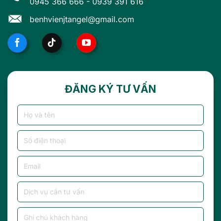
0945 366 666
-
0939 391 616
benhvienjtangel@gmail.com
ĐĂNG KÝ TƯ VẤN