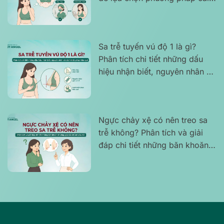
thiện phù hợp
Sa trễ tuyến vú độ 1 là gì?
Phân tích chi tiết những dấu
hiệu nhận biết, nguyên nhân và
cách khắc phục hiệu quả
Ngực chảy xệ có nên treo sa
trễ không? Phân tích và giải
đáp chi tiết những băn khoăn
thường gặp của chị em phụ nữ