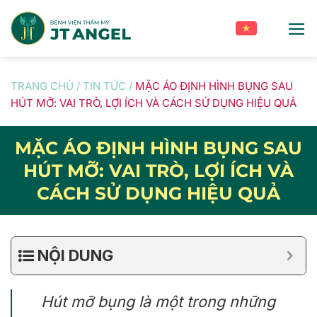
Skip
to
content
TRANG CHỦ
/
TIN TỨC
/
MẶC ÁO ĐỊNH HÌNH BỤNG SAU
HÚT MỠ: VAI TRÒ, LỢI ÍCH VÀ CÁCH SỬ DỤNG HIỆU QUẢ
MẶC ÁO ĐỊNH HÌNH BỤNG SAU
HÚT MỠ: VAI TRÒ, LỢI ÍCH VÀ
CÁCH SỬ DỤNG HIỆU QUẢ
NỘI DUNG
Hút mỡ bụng là một trong những