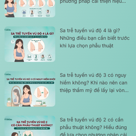
phương pháp cải thiện hiệu
quả
Sa trễ tuyến vú độ 4 là gì?
Những điều bạn cần biết trước
khi lựa chọn phẫu thuật
Sa trễ tuyến vú độ 3 có nguy
hiểm không? Khi nào nên can
thiệp thẩm mỹ để lấy lại vòng
một săn chắc, cân đối?
Sa trễ tuyến vú độ 2 có cần
phẫu thuật không? Hiểu đúng
để lựa chọn phương pháp cải