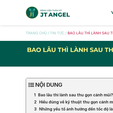
Skip
to
content
TRANG CHỦ
/
TIN TỨC
/
BAO LÂU THÌ LÀNH SAU 
BAO LÂU THÌ LÀNH SAU T
NỘI DUNG
Bao lâu thì lành sau thu gọn cánh mũi?
Hiểu đúng về kỹ thuật thu gọn cánh m
Những yếu tố ảnh hưởng đến tốc độ l