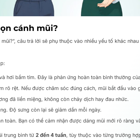
 gọn cánh mũi?
h mũi?”, câu trả lời sẽ phụ thuộc vào nhiều yếu tố khác nha
ặp:
à hơi bầm tím. Đây là phản ứng hoàn toàn bình thường của
 rõ rệt. Nếu được chăm sóc đúng cách, mũi bắt đầu vào gi
ơng đã liền miệng, không còn chảy dịch hay đau nhức.
ng. Độ sưng còn lại sẽ giảm dần mỗi ngày.
n toàn. Bạn có thể cảm nhận được dáng mũi mới rõ ràng và
i trung bình từ
2 đến 4 tuần
, tùy thuộc vào từng trường hợp