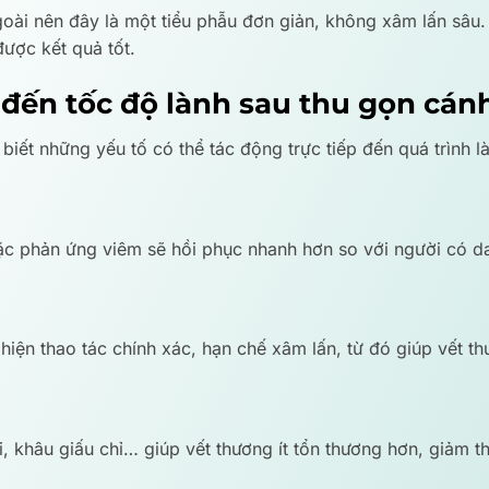
i nên đây là một tiểu phẫu đơn giản, không xâm lấn sâu. Tu
được kết quả tốt.
đến tốc độ lành sau thu gọn cán
 biết những yếu tố có thể tác động trực tiếp đến quá trình l
oặc phản ứng viêm sẽ hồi phục nhanh hơn so với người có 
iện thao tác chính xác, hạn chế xâm lấn, từ đó giúp vết thư
i, khâu giấu chỉ… giúp vết thương ít tổn thương hơn, giảm t