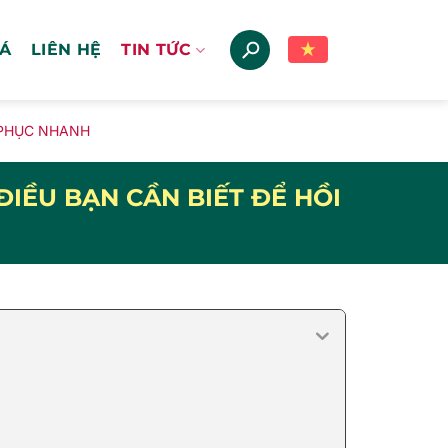
IÁ
LIÊN HỆ
TIN TỨC
 PHỤC NHANH
IỀU BẠN CẦN BIẾT ĐỂ HỒI