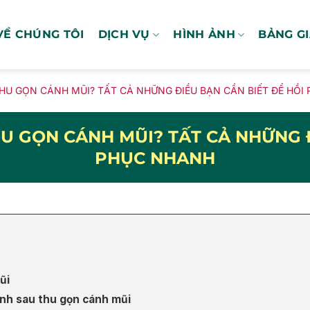
VỀ CHÚNG TÔI
DỊCH VỤ
HÌNH ẢNH
BẢNG G
THU GỌN CÁNH MŨI? TẤT CẢ NHỮNG ĐIỀU BẠN CẦN BIẾT ĐỂ HỒI
HU GỌN CÁNH MŨI? TẤT CẢ NHỮNG Đ
PHỤC NHANH
ũi
ành sau thu gọn cánh mũi