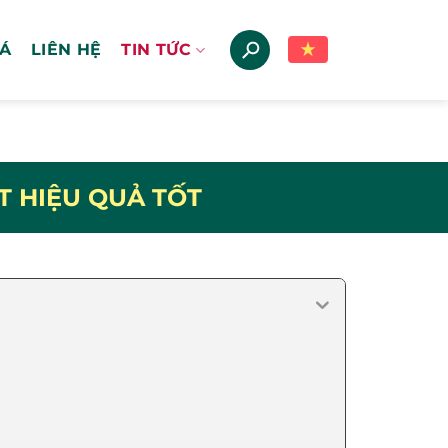
IÁ
LIÊN HỆ
TIN TỨC
T HIỆU QUẢ TỐT