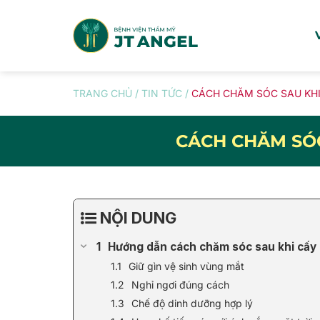
Skip
to
content
TRANG CHỦ
/
TIN TỨC
/
CÁCH CHĂM SÓC SAU KHI
CÁCH CHĂM SÓC
NỘI DUNG
Hướng dẫn cách chăm sóc sau khi cấy
Giữ gìn vệ sinh vùng mắt
Nghỉ ngơi đúng cách
Chế độ dinh dưỡng hợp lý