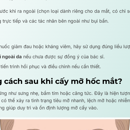
ước khi ra ngoài (chọn loại dành riêng cho da mắt, có chỉ s
trực tiếp và các tác nhân bên ngoài như bụi bẩn.
thuốc giảm đau hoặc kháng viêm, hãy sử dụng đúng liều lư
 ngoài da
nếu chưa được sự đồng ý của bác sĩ.
tiến trình hồi phục và điều chỉnh nếu cần thiết.
g cách sau khi cấy mỡ hốc mắt?
ng như sưng nhẹ, bầm tím hoặc căng tức. Đây là hiện tượng
ó thể xảy ra tình trạng tiêu mỡ nhanh, lệch mỡ hoặc nhiễ
g giúp duy trì và ổn định lượng mỡ cấy vào.