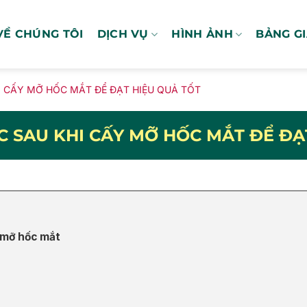
VỀ CHÚNG TÔI
DỊCH VỤ
HÌNH ẢNH
BẢNG G
 CẤY MỠ HỐC MẮT ĐỂ ĐẠT HIỆU QUẢ TỐT
 SAU KHI CẤY MỠ HỐC MẮT ĐỂ ĐẠ
 mỡ hốc mắt