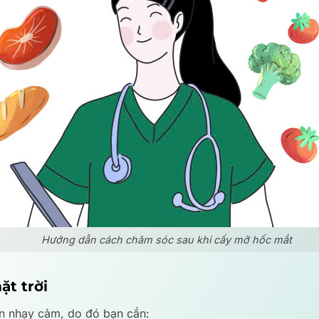
Hướng dẫn cách chăm sóc sau khi cấy mỡ hốc mắt
ặt trời
òn nhạy cảm, do đó bạn cần: