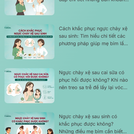
thường gặp của chị em phụ nữ
Cách khắc phục ngực chảy xệ
sau sinh: Tìm hiểu chi tiết các
phương pháp giúp mẹ bỉm lấy
lại vòng 1 săn chắc, căng đẹp
và tự tin
Ngực chảy xệ sau cai sữa có
phục hồi được không? Khi nào
nên treo sa trễ để lấy lại vóc
dáng tự tin?
Ngực chảy xệ sau sinh có
khắc phục được không?
Những điều mẹ bỉm cần biết