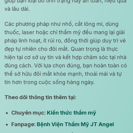
giúp bạn loại bỏ tình trạng này an toàn, hiệu quả
và lâu dài.
Các phương pháp như nhổ, cắt lông mi, dùng
thuốc, laser hoặc chỉ thẩm mỹ đều mang lại giải
pháp linh hoạt, ít rủi ro, đồng thời giúp duy trì vẻ
đẹp tự nhiên cho đôi mắt. Quan trọng là thực
hiện tại cơ sở uy tín và kết hợp chăm sóc tại nhà
đúng cách. Với lựa chọn đúng, bạn hoàn toàn có
thể sở hữu đôi mắt khỏe mạnh, thoải mái và tự
tin hơn trong cuộc sống hàng ngày.
Theo dõi thông tin thêm tại:
Chuyên mục:
Kiến thức thẩm mỹ
Fanpage:
Bệnh Viện Thẩm Mỹ JT Angel