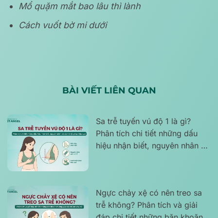
Mổ quặm mắt bao lâu thì lành
Cách vuốt bờ mi dưới
BÀI VIẾT LIÊN QUAN
Sa trễ tuyến vú độ 1 là gì?
Phân tích chi tiết những dấu
hiệu nhận biết, nguyên nhân và
cách khắc phục hiệu quả
Ngực chảy xệ có nên treo sa
trễ không? Phân tích và giải
đáp chi tiết những băn khoăn