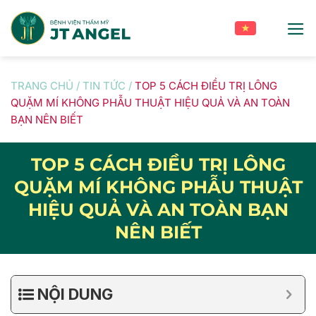
Skip
to
content
TRANG CHỦ
/
TIN TỨC
/
TOP 5 CÁCH ĐIỀU TRỊ LÔNG
QUẶM MÍ KHÔNG PHẪU THUẬT HIỆU QUẢ VÀ AN TOÀN
BẠN NÊN BIẾT
TOP 5 CÁCH ĐIỀU TRỊ LÔNG
QUẶM MÍ KHÔNG PHẪU THUẬT
HIỆU QUẢ VÀ AN TOÀN BẠN
NÊN BIẾT
NỘI DUNG