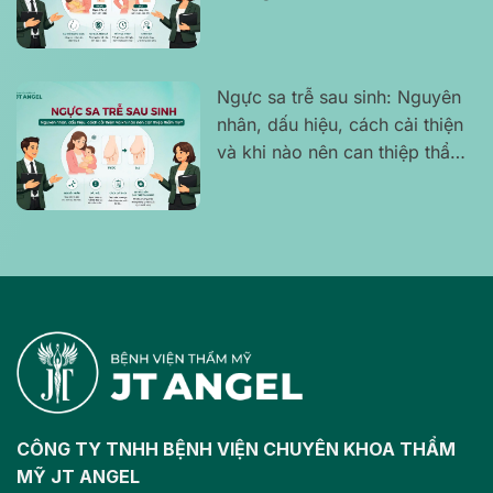
để tự tin lấy lại vóc dáng
Ngực sa trễ sau sinh: Nguyên
nhân, dấu hiệu, cách cải thiện
và khi nào nên can thiệp thẩm
mỹ?
CÔNG TY TNHH BỆNH VIỆN CHUYÊN KHOA THẨM
MỸ JT ANGEL