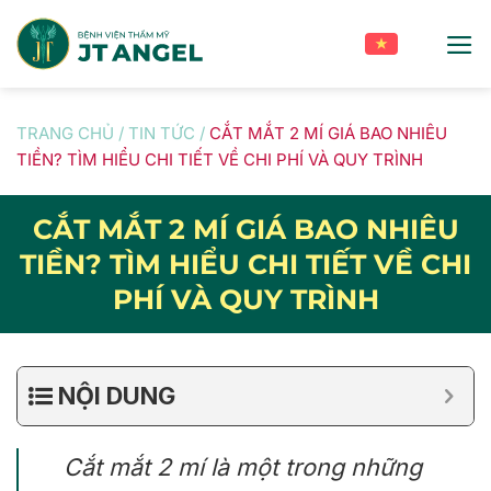
Skip
to
content
TRANG CHỦ
/
TIN TỨC
/
CẮT MẮT 2 MÍ GIÁ BAO NHIÊU
TIỀN? TÌM HIỂU CHI TIẾT VỀ CHI PHÍ VÀ QUY TRÌNH
CẮT MẮT 2 MÍ GIÁ BAO NHIÊU
TIỀN? TÌM HIỂU CHI TIẾT VỀ CHI
PHÍ VÀ QUY TRÌNH
NỘI DUNG
Cắt mắt 2 mí là một trong những