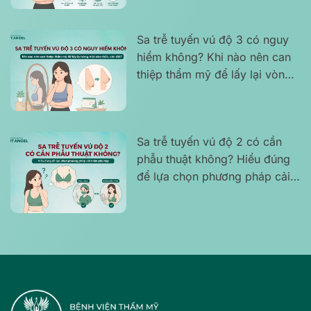
Sa trễ tuyến vú độ 3 có nguy
hiểm không? Khi nào nên can
thiệp thẩm mỹ để lấy lại vòng
một săn chắc, cân đối?
Sa trễ tuyến vú độ 2 có cần
phẫu thuật không? Hiểu đúng
để lựa chọn phương pháp cải
thiện phù hợp