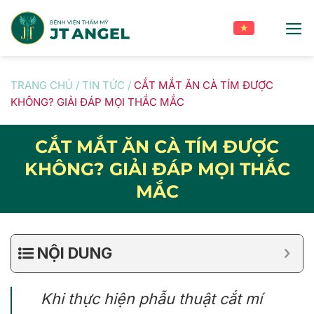
Skip
to
content
TRANG CHỦ
/
TIN TỨC
/
CẮT MẮT ĂN CÀ TÍM ĐƯỢC
KHÔNG? GIẢI ĐÁP MỌI THẮC MẮC
CẮT MẮT ĂN CÀ TÍM ĐƯỢC
KHÔNG? GIẢI ĐÁP MỌI THẮC
MẮC
NỘI DUNG
Khi thực hiện phẫu thuật cắt mí