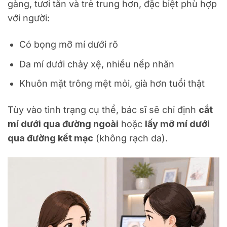
gàng, tươi tắn và trẻ trung hơn, đặc biệt phù hợp
với người:
Có bọng mỡ mí dưới rõ
Da mí dưới chảy xệ, nhiều nếp nhăn
Khuôn mặt trông mệt mỏi, già hơn tuổi thật
Tùy vào tình trạng cụ thể, bác sĩ sẽ chỉ định
cắt
mí dưới qua đường ngoài
hoặc
lấy mỡ mí dưới
qua đường kết mạc
(không rạch da).