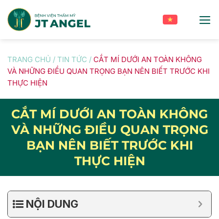
Skip
to
content
TRANG CHỦ
/
TIN TỨC
/
CẮT MÍ DƯỚI AN TOÀN KHÔNG
VÀ NHỮNG ĐIỀU QUAN TRỌNG BẠN NÊN BIẾT TRƯỚC KHI
THỰC HIỆN
CẮT MÍ DƯỚI AN TOÀN KHÔNG
VÀ NHỮNG ĐIỀU QUAN TRỌNG
BẠN NÊN BIẾT TRƯỚC KHI
THỰC HIỆN
NỘI DUNG