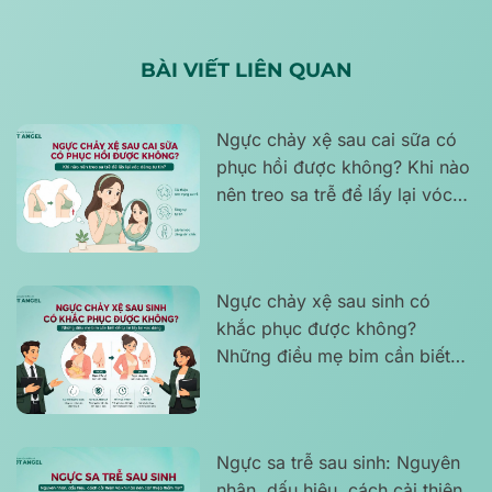
BÀI VIẾT LIÊN QUAN
Ngực chảy xệ sau cai sữa có
phục hồi được không? Khi nào
nên treo sa trễ để lấy lại vóc
dáng tự tin?
Ngực chảy xệ sau sinh có
khắc phục được không?
Những điều mẹ bỉm cần biết
để tự tin lấy lại vóc dáng
Ngực sa trễ sau sinh: Nguyên
nhân, dấu hiệu, cách cải thiện