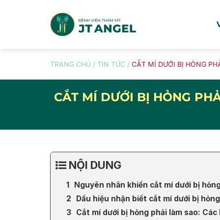
Skip
to
content
TRANG CHỦ
/
TIN TỨC
/
CẮT MÍ DƯỚI BỊ HỎNG PH
CẮT MÍ DƯỚI BỊ HỎNG PH
NỘI DUNG
Nguyên nhân khiến cắt mí dưới bị hỏng
Dấu hiệu nhận biết cắt mí dưới bị hỏng
Cắt mí dưới bị hỏng phải làm sao: Các 