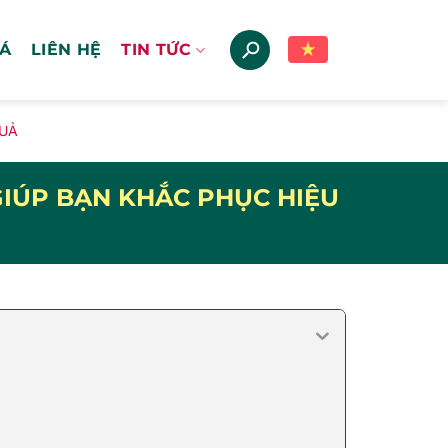
IÁ
LIÊN HỆ
TIN TỨC
QUẢ
GIÚP BẠN KHẮC PHỤC HIỆU