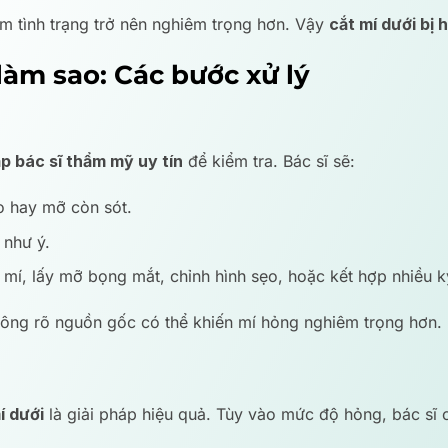
àm tình trạng trở nên nghiêm trọng hơn. Vậy
cắt mí dưới bị 
làm sao: Các bước xử lý
p bác sĩ thẩm mỹ uy tín
để kiểm tra. Bác sĩ sẽ:
ẹo hay mỡ còn sót.
 như ý.
í, lấy mỡ bọng mắt, chỉnh hình sẹo, hoặc kết hợp nhiều kỹ
hông rõ nguồn gốc có thể khiến mí hỏng nghiêm trọng hơn.
í dưới
là giải pháp hiệu quả. Tùy vào mức độ hỏng, bác sĩ c