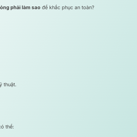
hỏng phải làm sao
để khắc phục an toàn?
 thuật.
ó thể: