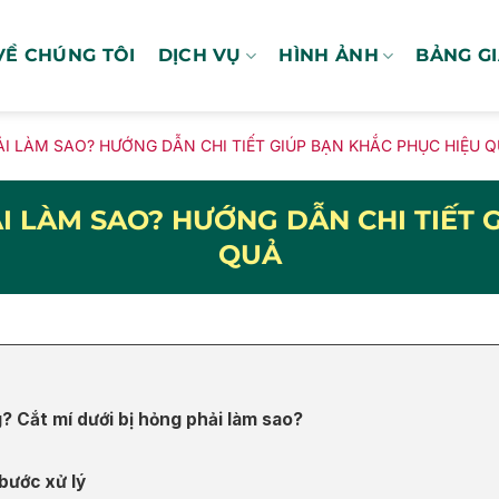
VỀ CHÚNG TÔI
DỊCH VỤ
HÌNH ẢNH
BẢNG G
ẢI LÀM SAO? HƯỚNG DẪN CHI TIẾT GIÚP BẠN KHẮC PHỤC HIỆU 
ẢI LÀM SAO? HƯỚNG DẪN CHI TIẾT 
QUẢ
? Cắt mí dưới bị hỏng phải làm sao?
bước xử lý