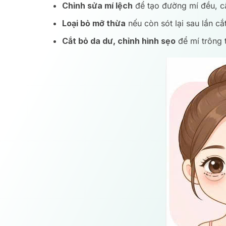
Chỉnh sửa mí lệch
để tạo đường mí đều, c
Loại bỏ mỡ thừa
nếu còn sót lại sau lần cắ
Cắt bỏ da dư, chỉnh hình sẹo
để mí trông 