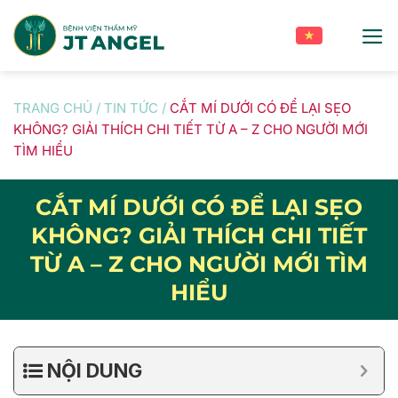
Skip
to
content
TRANG CHỦ
/
TIN TỨC
/
CẮT MÍ DƯỚI CÓ ĐỂ LẠI SẸO
KHÔNG? GIẢI THÍCH CHI TIẾT TỪ A – Z CHO NGƯỜI MỚI
TÌM HIỂU
CẮT MÍ DƯỚI CÓ ĐỂ LẠI SẸO
KHÔNG? GIẢI THÍCH CHI TIẾT
TỪ A – Z CHO NGƯỜI MỚI TÌM
HIỂU
NỘI DUNG