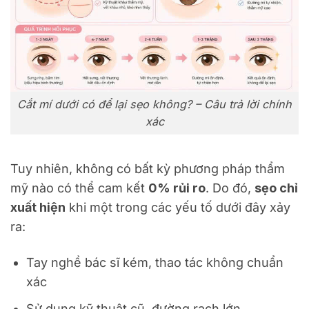
Cắt mí dưới có để lại sẹo không? – Câu trả lời chính
xác
Tuy nhiên, không có bất kỳ phương pháp thẩm
mỹ nào có thể cam kết
0% rủi ro
. Do đó,
sẹo chỉ
xuất hiện
khi một trong các yếu tố dưới đây xảy
ra:
Tay nghề bác sĩ kém, thao tác không chuẩn
xác
Sử dụng kỹ thuật cũ, đường rạch lớn