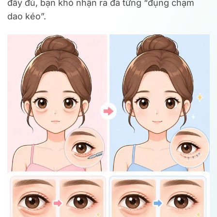
đầy đủ, bạn khó nhận ra đã từng “đụng chạm
dao kéo”.