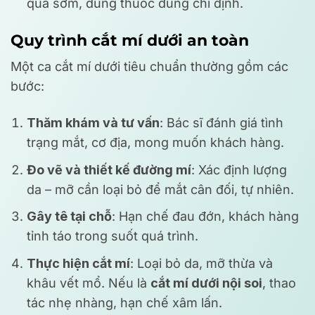
quá sớm, dùng thuốc đúng chỉ định.
Quy trình cắt mí dưới an toàn
Một ca cắt mí dưới tiêu chuẩn thường gồm các
bước:
Thăm khám và tư vấn
: Bác sĩ đánh giá tình
trạng mắt, cơ địa, mong muốn khách hàng.
Đo vẽ và thiết kế đường mí
: Xác định lượng
da – mỡ cần loại bỏ để mắt cân đối, tự nhiên.
Gây tê tại chỗ
: Hạn chế đau đớn, khách hàng
tỉnh táo trong suốt quá trình.
Thực hiện cắt mí
: Loại bỏ da, mỡ thừa và
khâu vết mổ. Nếu là
cắt mí dưới nội soi
, thao
tác nhẹ nhàng, hạn chế xâm lấn.