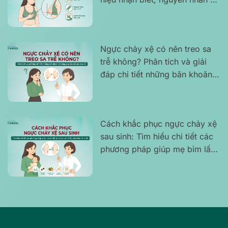
cách khắc phục hiệu quả
Ngực chảy xệ có nên treo sa
trễ không? Phân tích và giải
đáp chi tiết những băn khoăn
thường gặp của chị em phụ nữ
Cách khắc phục ngực chảy xệ
sau sinh: Tìm hiểu chi tiết các
phương pháp giúp mẹ bỉm lấy
lại vòng 1 săn chắc, căng đẹp
và tự tin