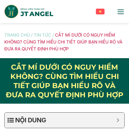
Skip
to
content
TRANG CHỦ
/
TIN TỨC
/
CẮT MÍ DƯỚI CÓ NGUY HIỂM
KHÔNG? CÙNG TÌM HIỂU CHI TIẾT GIÚP BẠN HIỂU RÕ VÀ
ĐƯA RA QUYẾT ĐỊNH PHÙ HỢP
CẮT MÍ DƯỚI CÓ NGUY HIỂM
KHÔNG? CÙNG TÌM HIỂU CHI
TIẾT GIÚP BẠN HIỂU RÕ VÀ
ĐƯA RA QUYẾT ĐỊNH PHÙ HỢP
NỘI DUNG