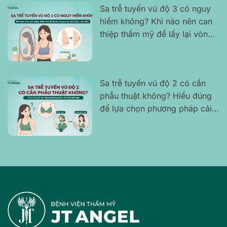
Sa trễ tuyến vú độ 3 có nguy
hiểm không? Khi nào nên can
thiệp thẩm mỹ để lấy lại vòng
một săn chắc, cân đối?
Sa trễ tuyến vú độ 2 có cần
phẫu thuật không? Hiểu đúng
để lựa chọn phương pháp cải
thiện phù hợp