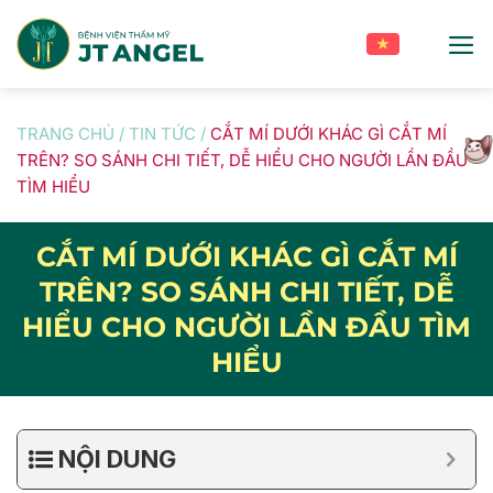
Skip
to
content
TRANG CHỦ
/
TIN TỨC
/
CẮT MÍ DƯỚI KHÁC GÌ CẮT MÍ
TRÊN? SO SÁNH CHI TIẾT, DỄ HIỂU CHO NGƯỜI LẦN ĐẦU
TÌM HIỂU
CẮT MÍ DƯỚI KHÁC GÌ CẮT MÍ
TRÊN? SO SÁNH CHI TIẾT, DỄ
HIỂU CHO NGƯỜI LẦN ĐẦU TÌM
HIỂU
NỘI DUNG