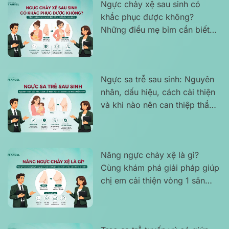
Ngực chảy xệ sau sinh có
khắc phục được không?
Những điều mẹ bỉm cần biết
để tự tin lấy lại vóc dáng
Ngực sa trễ sau sinh: Nguyên
nhân, dấu hiệu, cách cải thiện
và khi nào nên can thiệp thẩm
mỹ?
Nâng ngực chảy xệ là gì?
Cùng khám phá giải pháp giúp
chị em cải thiện vòng 1 săn
chắc, cân đối và tự nhiên