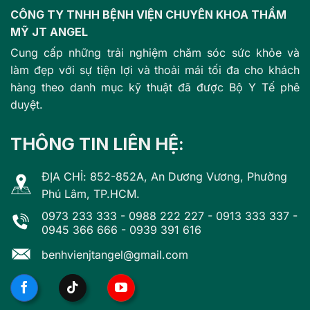
CÔNG TY TNHH BỆNH VIỆN CHUYÊN KHOA THẨM
MỸ JT ANGEL
Cung cấp những trải nghiệm chăm sóc sức khỏe và
làm đẹp với sự tiện lợi và thoải mái tối đa cho khách
hàng theo danh mục kỹ thuật đã được Bộ Y Tế phê
duyệt.
THÔNG TIN LIÊN HỆ:
ĐỊA CHỈ: 852-852A, An Dương Vương, Phường
Phú Lâm, TP.HCM.
0973 233 333
-
0988 222 227
-
0913 333 337
-
0945 366 666
-
0939 391 616
benhvienjtangel@gmail.com