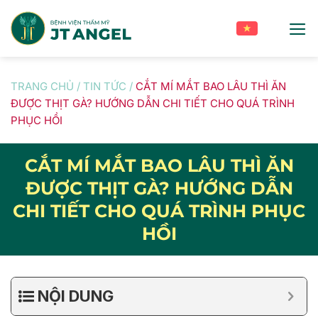
Skip
to
content
TRANG CHỦ
/
TIN TỨC
/
CẮT MÍ MẮT BAO LÂU THÌ ĂN
ĐƯỢC THỊT GÀ? HƯỚNG DẪN CHI TIẾT CHO QUÁ TRÌNH
PHỤC HỒI
CẮT MÍ MẮT BAO LÂU THÌ ĂN
ĐƯỢC THỊT GÀ? HƯỚNG DẪN
CHI TIẾT CHO QUÁ TRÌNH PHỤC
HỒI
NỘI DUNG