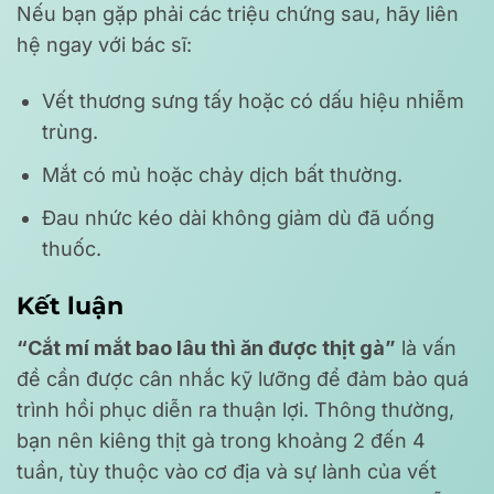
Nếu bạn gặp phải các triệu chứng sau, hãy liên
hệ ngay với bác sĩ:
Vết thương sưng tấy hoặc có dấu hiệu nhiễm
trùng.
Mắt có mủ hoặc chảy dịch bất thường.
Đau nhức kéo dài không giảm dù đã uống
thuốc.
Kết luận
“Cắt mí mắt bao lâu thì ăn được thịt gà”
là vấn
đề cần được cân nhắc kỹ lưỡng để đảm bảo quá
trình hồi phục diễn ra thuận lợi. Thông thường,
bạn nên kiêng thịt gà trong khoảng 2 đến 4
tuần, tùy thuộc vào cơ địa và sự lành của vết