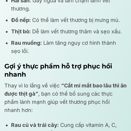
Hải sản:
Gây ngứa và làm chậm lành vết
thương.
Đồ nếp:
Có thể làm vết thương bị mưng mủ.
Thịt bò:
Dễ làm vết thương thâm và sẹo xấu.
Rau muống:
Làm tăng nguy cơ hình thành
sẹo lồi.
Gợi ý thực phẩm hỗ trợ phục hồi
nhanh
Thay vì lo lắng về việc
“Cắt mí mắt bao lâu thì ăn
được thịt gà”
, bạn có thể bổ sung các thực
phẩm lành mạnh giúp vết thương phục hồi
nhanh hơn:
Rau củ và trái cây:
Cung cấp vitamin A, C,