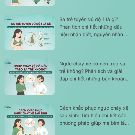
Sa trễ tuyến vú độ 1 là gì?
Phân tích chi tiết những dấu
hiệu nhận biết, nguyên nhân và
cách khắc phục hiệu quả
Ngực chảy xệ có nên treo sa
trễ không? Phân tích và giải
đáp chi tiết những băn khoăn
thường gặp của chị em phụ nữ
Cách khắc phục ngực chảy xệ
sau sinh: Tìm hiểu chi tiết các
phương pháp giúp mẹ bỉm lấy
lại vòng 1 săn chắc, căng đẹp