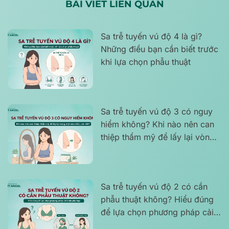
BÀI VIẾT LIÊN QUAN
Sa trễ tuyến vú độ 4 là gì?
Những điều bạn cần biết trước
khi lựa chọn phẫu thuật
Sa trễ tuyến vú độ 3 có nguy
hiểm không? Khi nào nên can
thiệp thẩm mỹ để lấy lại vòng
một săn chắc, cân đối?
Sa trễ tuyến vú độ 2 có cần
phẫu thuật không? Hiểu đúng
để lựa chọn phương pháp cải
thiện phù hợp