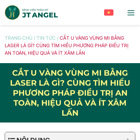
Skip
to
content
TRANG CHỦ
/
TIN TỨC
/
CẮT U VÀNG VÙNG MI BẰNG
LASER LÀ GÌ? CÙNG TÌM HIỂU PHƯƠNG PHÁP ĐIỀU TRỊ
AN TOÀN, HIỆU QUẢ VÀ ÍT XÂM LẤN
CẮT U VÀNG VÙNG MI BẰNG
LASER LÀ GÌ? CÙNG TÌM HIỂU
PHƯƠNG PHÁP ĐIỀU TRỊ AN
TOÀN, HIỆU QUẢ VÀ ÍT XÂM
LẤN