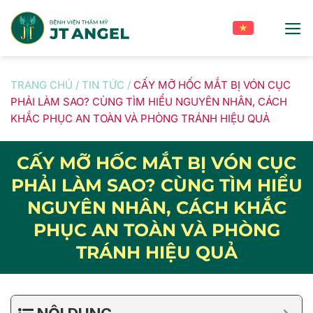
Skip
to
content
TRANG CHỦ
/
TIN TỨC
/
CẤY MỠ HỐC MẮT BỊ VÓN CỤC
PHẢI LÀM SAO? CÙNG TÌM HIỂU NGUYÊN NHÂN, CÁCH
KHẮC PHỤC AN TOÀN VÀ PHÒNG TRÁNH HIỆU QUẢ
CẤY MỠ HỐC MẮT BỊ VÓN CỤC
PHẢI LÀM SAO? CÙNG TÌM HIỂU
NGUYÊN NHÂN, CÁCH KHẮC
PHỤC AN TOÀN VÀ PHÒNG
TRÁNH HIỆU QUẢ