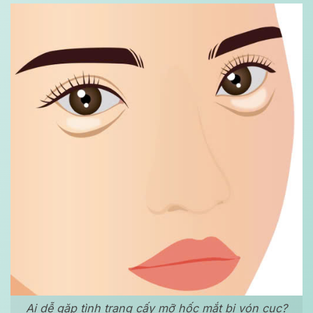
Ai dễ gặp tình trạng cấy mỡ hốc mắt bị vón cục?