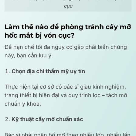
cục
Làm thế nào để phòng tránh cấy mỡ
hốc mắt bị vón cục?
Để hạn chế tối đa nguy cơ gặp phải biến chứng
này, bạn cần lưu ý:
Chọn địa chỉ thẩm mỹ uy tín
Thực hiện tại cơ sở có bác sĩ giàu kinh nghiệm,
trang thiết bị hiện đại và quy trình lọc – tách mỡ
chuẩn y khoa.
Kỹ thuật cấy mỡ chuẩn xác
Bác sĩ phải phân bổ mỡ theo nhiều lớp, nhiều lần