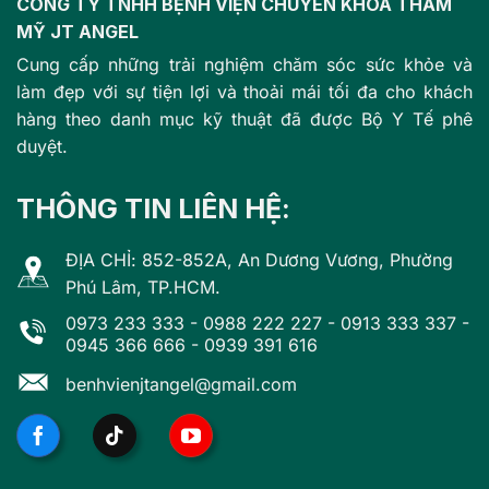
CÔNG TY TNHH BỆNH VIỆN CHUYÊN KHOA THẨM
MỸ JT ANGEL
Cung cấp những trải nghiệm chăm sóc sức khỏe và
làm đẹp với sự tiện lợi và thoải mái tối đa cho khách
hàng theo danh mục kỹ thuật đã được Bộ Y Tế phê
duyệt.
THÔNG TIN LIÊN HỆ:
ĐỊA CHỈ: 852-852A, An Dương Vương, Phường
Phú Lâm, TP.HCM.
0973 233 333
-
0988 222 227
-
0913 333 337
-
0945 366 666
-
0939 391 616
benhvienjtangel@gmail.com