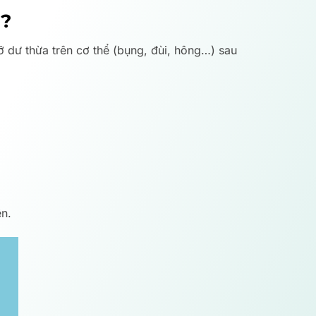
g?
dư thừa trên cơ thể (bụng, đùi, hông…) sau
ên.