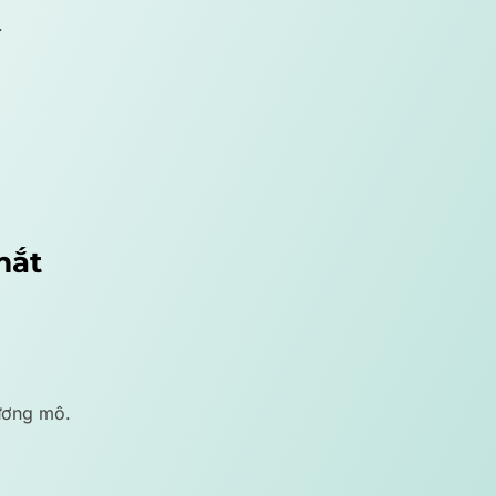
.
mắt
hương mô.