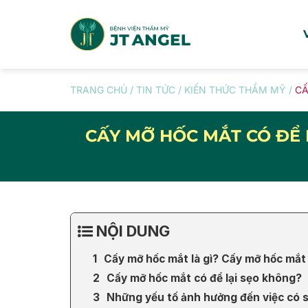
Skip
to
content
TRANG CHỦ
/
TIN TỨC
/
KIẾN THỨC THẨM MỸ
/
CẤ
CẤY MỠ HỐC MẮT CÓ ĐỂ 
NỘI DUNG
Cấy mỡ hốc mắt là gì? Cấy mỡ hốc mắt 
Cấy mỡ hốc mắt có để lại sẹo không?
Những yếu tố ảnh hưởng đến việc có 