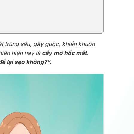
ắt trũng sâu, gầy guộc, khiến khuôn
hiên hiện nay là
cấy mỡ hốc mắt
.
ể lại sẹo không?”.