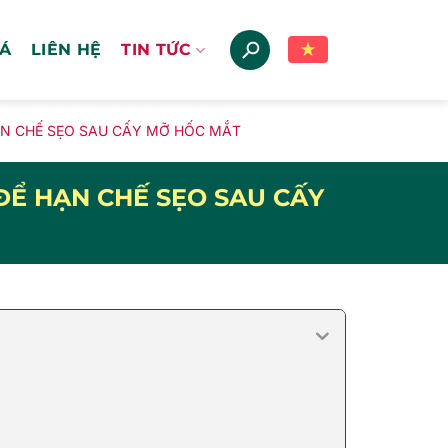
IÁ
LIÊN HỆ
TIN TỨC
ẠN CHẾ SẸO SAU CẤY MỠ HỐC MẮT
ĐỂ HẠN CHẾ SẸO SAU CẤY