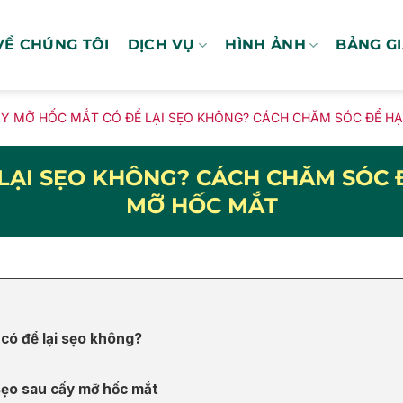
VỀ CHÚNG TÔI
DỊCH VỤ
HÌNH ẢNH
BẢNG G
Y MỠ HỐC MẮT CÓ ĐỂ LẠI SẸO KHÔNG? CÁCH CHĂM SÓC ĐỂ H
LẠI SẸO KHÔNG? CÁCH CHĂM SÓC 
MỠ HỐC MẮT
có để lại sẹo không?
sẹo sau cấy mỡ hốc mắt