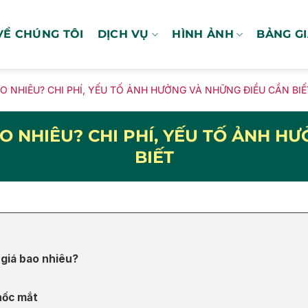
VỀ CHÚNG TÔI
DỊCH VỤ
HÌNH ẢNH
BẢNG G
 NHIÊU? CHI PHÍ, YẾU TỐ ẢNH HƯỞNG VÀ NHỮNG ĐIỀU CẦN BIẾ
O NHIÊU? CHI PHÍ, YẾU TỐ ẢNH H
BIẾT
 giá bao nhiêu?
hốc mắt