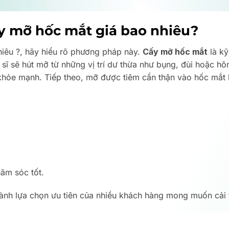
y mỡ hốc mắt giá bao nhiêu?
hiêu ?, hãy hiểu rõ phương pháp này.
Cấy mỡ hốc mắt
là kỹ
 sĩ sẽ hút mỡ từ những vị trí dư thừa như bụng, đùi hoặc hô
mỡ khỏe mạnh. Tiếp theo, mỡ được tiêm cẩn thận vào hốc mắ
hăm sóc tốt.
hành lựa chọn ưu tiên của nhiều khách hàng mong muốn cải 