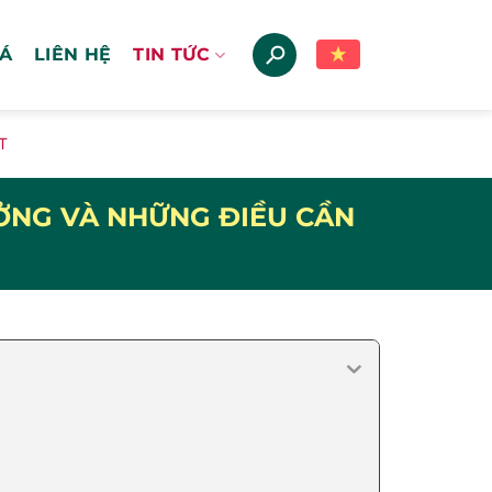
IÁ
LIÊN HỆ
TIN TỨC
T
ƯỞNG VÀ NHỮNG ĐIỀU CẦN