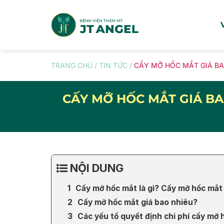
Skip
to
content
TRANG CHỦ
/
TIN TỨC
/
CẤY MỠ HỐC MẮT GIÁ BAO
CẤY MỠ HỐC MẮT GIÁ BA
NỘI DUNG
Cấy mỡ hốc mắt là gì? Cấy mỡ hốc mắt
Cấy mỡ hốc mắt giá bao nhiêu?
Các yếu tố quyết định chi phí cấy mỡ 