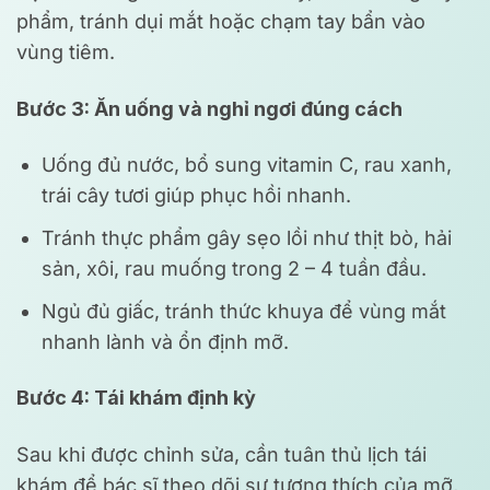
phẩm, tránh dụi mắt hoặc chạm tay bẩn vào
vùng tiêm.
Bước 3: Ăn uống và nghỉ ngơi đúng cách
Uống đủ nước, bổ sung vitamin C, rau xanh,
trái cây tươi giúp phục hồi nhanh.
Tránh thực phẩm gây sẹo lồi như thịt bò, hải
sản, xôi, rau muống trong 2 – 4 tuần đầu.
Ngủ đủ giấc, tránh thức khuya để vùng mắt
nhanh lành và ổn định mỡ.
Bước 4: Tái khám định kỳ
Sau khi được chỉnh sửa, cần tuân thủ lịch tái
khám để bác sĩ theo dõi sự tương thích của mỡ,