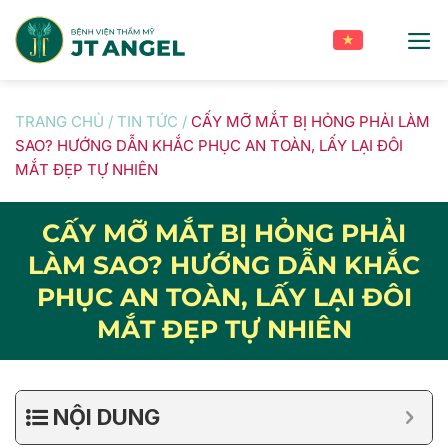
Skip
to
content
TRANG CHỦ
/
TIN TỨC
/
CẤY MỠ MẮT BỊ HỎNG PHẢI LÀM
SAO? HƯỚNG DẪN KHẮC PHỤC AN TOÀN, LẤY LẠI ĐÔI
MẮT ĐẸP TỰ NHIÊN
CẤY MỠ MẮT BỊ HỎNG PHẢI
LÀM SAO? HƯỚNG DẪN KHẮC
PHỤC AN TOÀN, LẤY LẠI ĐÔI
MẮT ĐẸP TỰ NHIÊN
NỘI DUNG