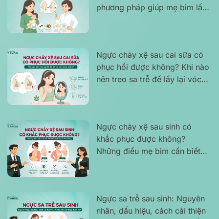
phương pháp giúp mẹ bỉm lấy
lại vòng 1 săn chắc, căng đẹp
và tự tin
Ngực chảy xệ sau cai sữa có
phục hồi được không? Khi nào
nên treo sa trễ để lấy lại vóc
dáng tự tin?
Ngực chảy xệ sau sinh có
khắc phục được không?
Những điều mẹ bỉm cần biết
để tự tin lấy lại vóc dáng
Ngực sa trễ sau sinh: Nguyên
nhân, dấu hiệu, cách cải thiện