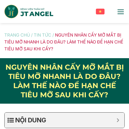
Skip
to
content
TRANG CHỦ
/
TIN TỨC
/
NGUYÊN NHÂN CẤY MỠ MẮT BỊ
TIÊU MỠ NHANH LÀ DO ĐÂU? LÀM THẾ NÀO ĐỂ HẠN CHẾ
TIÊU MỠ SAU KHI CẤY?
NGUYÊN NHÂN CẤY MỠ MẮT BỊ
TIÊU MỠ NHANH LÀ DO ĐÂU?
LÀM THẾ NÀO ĐỂ HẠN CHẾ
TIÊU MỠ SAU KHI CẤY?
NỘI DUNG