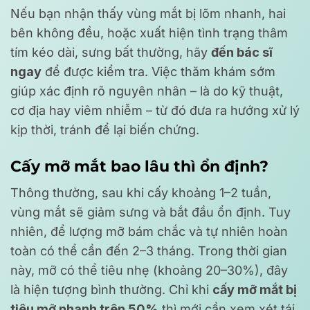
Nếu bạn nhận thấy vùng mắt bị lõm nhanh, hai
bên không đều, hoặc xuất hiện tình trạng thâm
tím kéo dài, sưng bất thường, hãy
đến bác sĩ
ngay
để được kiểm tra. Việc thăm khám sớm
giúp xác định rõ nguyên nhân – là do kỹ thuật,
cơ địa hay viêm nhiễm – từ đó đưa ra hướng xử lý
kịp thời, tránh để lại biến chứng.
Cấy mỡ mắt bao lâu thì ổn định?
Thông thường, sau khi cấy khoảng 1–2 tuần,
vùng mắt sẽ giảm sưng và bắt đầu ổn định. Tuy
nhiên, để lượng mỡ bám chắc và tự nhiên hoàn
toàn có thể cần đến 2–3 tháng. Trong thời gian
này, mỡ có thể tiêu nhẹ (khoảng 20–30%), đây
là hiện tượng bình thường. Chỉ khi
cấy mỡ mắt bị
tiêu mỡ nhanh trên 50%
thì mới cần xem xét tái