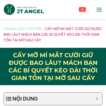
Skip
to
content
TRANG CHỦ
/
TIN TỨC
/
CẤY MỠ MÍ MẮT CƯỜI GIỮ ĐƯỢC
BAO LÂU? MÁCH BẠN CÁC BÍ QUYẾT KÉO DÀI THỜI GIAN
TỒN TẠI MỠ SAU CẤY
CẤY MỠ MÍ MẮT CƯỜI GIỮ
ĐƯỢC BAO LÂU? MÁCH BẠN
CÁC BÍ QUYẾT KÉO DÀI THỜI
GIAN TỒN TẠI MỠ SAU CẤY
NỘI DUNG