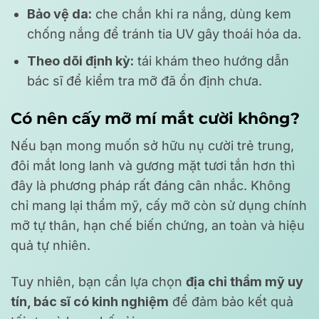
Bảo vệ da:
che chắn khi ra nắng, dùng kem
chống nắng để tránh tia UV gây thoái hóa da.
Theo dõi định kỳ:
tái khám theo hướng dẫn
bác sĩ để kiểm tra mỡ đã ổn định chưa.
Có nên cấy mỡ mí mắt cười không?
Nếu bạn mong muốn sở hữu nụ cười trẻ trung,
đôi mắt long lanh và gương mặt tươi tắn hơn thì
đây là phương pháp rất đáng cân nhắc. Không
chỉ mang lại thẩm mỹ, cấy mỡ còn sử dụng chính
mỡ tự thân, hạn chế biến chứng, an toàn và hiệu
quả tự nhiên.
Tuy nhiên, bạn cần lựa chọn
địa chỉ thẩm mỹ uy
tín, bác sĩ có kinh nghiệm
để đảm bảo kết quả