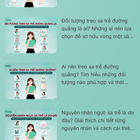
hợp
Đối tượng treo sa trễ đường
quầng là ai? Những ai nên lựa
chọn để sở hữu vòng một săn
chắc, cân đối
Ai nên treo sa trễ đường
quầng? Tìm hiểu những đối
tượng nào phù hợp và thời
điểm nên can thiệp hiệu quả
Nguyên nhân ngực sa trễ là do
đâu? Giải thích chi tiết từng
nguyên nhân và cách cải thiện
phù hợp tình trạng