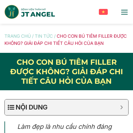
Skip
to
content
TRANG CHỦ
/
TIN TỨC
/
CHO CON BÚ TIÊM FILLER ĐƯỢC
KHÔNG? GIẢI ĐÁP CHI TIẾT CÂU HỎI CỦA BẠN
CHO CON BÚ TIÊM FILLER
ĐƯỢC KHÔNG? GIẢI ĐÁP CHI
TIẾT CÂU HỎI CỦA BẠN
NỘI DUNG
Làm đẹp là nhu cầu chính đáng