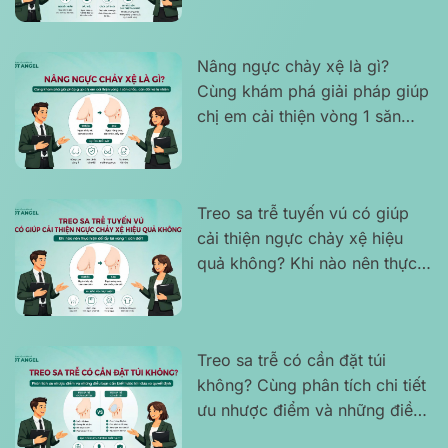
Nâng ngực chảy xệ là gì?
Cùng khám phá giải pháp giúp
chị em cải thiện vòng 1 săn
chắc, cân đối và tự nhiên
Treo sa trễ tuyến vú có giúp
cải thiện ngực chảy xệ hiệu
quả không? Khi nào nên thực
hiện để lấy lại vòng 1 cân đối?
Treo sa trễ có cần đặt túi
không? Cùng phân tích chi tiết
ưu nhược điểm và những điều
bạn cần biết trước khi đưa ra