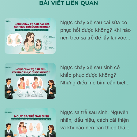
BÀI VIẾT LIÊN QUAN
Ngực chảy xệ sau cai sữa có
phục hồi được không? Khi nào
nên treo sa trễ để lấy lại vóc
dáng tự tin?
Ngực chảy xệ sau sinh có
khắc phục được không?
Những điều mẹ bỉm cần biết
để tự tin lấy lại vóc dáng
Ngực sa trễ sau sinh: Nguyên
nhân, dấu hiệu, cách cải thiện
và khi nào nên can thiệp thẩm
mỹ?