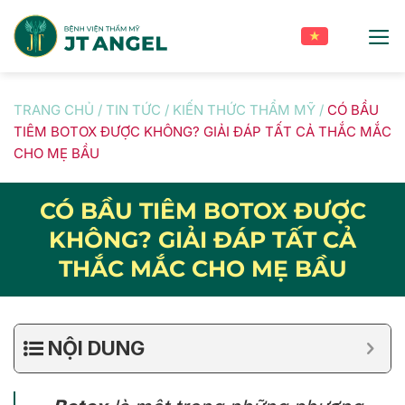
Skip
to
content
TRANG CHỦ
/
TIN TỨC
/
KIẾN THỨC THẨM MỸ
/
CÓ BẦU
TIÊM BOTOX ĐƯỢC KHÔNG? GIẢI ĐÁP TẤT CẢ THẮC MẮC
CHO MẸ BẦU
CÓ BẦU TIÊM BOTOX ĐƯỢC
KHÔNG? GIẢI ĐÁP TẤT CẢ
THẮC MẮC CHO MẸ BẦU
NỘI DUNG