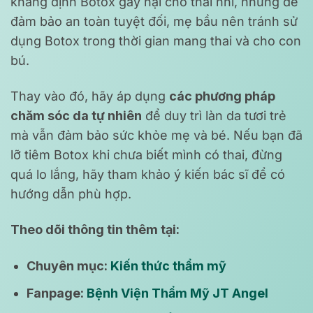
khẳng định Botox gây hại cho thai nhi, nhưng để
đảm bảo an toàn tuyệt đối, mẹ bầu nên tránh sử
dụng Botox trong thời gian mang thai và cho con
bú.
Thay vào đó, hãy áp dụng
các phương pháp
chăm sóc da tự nhiên
để duy trì làn da tươi trẻ
mà vẫn đảm bảo sức khỏe mẹ và bé. Nếu bạn đã
lỡ tiêm Botox khi chưa biết mình có thai, đừng
quá lo lắng, hãy tham khảo ý kiến bác sĩ để có
hướng dẫn phù hợp.
Theo dõi thông tin thêm tại:
Chuyên mục:
Kiến thức thẩm mỹ
Fanpage:
Bệnh Viện Thẩm Mỹ JT Angel