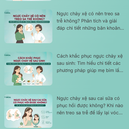
Ngực chảy xệ có nên treo sa
trễ không? Phân tích và giải
đáp chi tiết những băn khoăn
thường gặp của chị em phụ nữ
Cách khắc phục ngực chảy xệ
sau sinh: Tìm hiểu chi tiết các
phương pháp giúp mẹ bỉm lấy
lại vòng 1 săn chắc, căng đẹp
và tự tin
Ngực chảy xệ sau cai sữa có
phục hồi được không? Khi nào
nên treo sa trễ để lấy lại vóc
dáng tự tin?