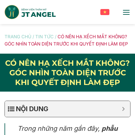
Skip
to
content
TRANG CHỦ
/
TIN TỨC
/
CÓ NÊN HẠ XẾCH MẮT KHÔNG?
GÓC NHÌN TOÀN DIỆN TRƯỚC KHI QUYẾT ĐỊNH LÀM ĐẸP
CÓ NÊN HẠ XẾCH MẮT KHÔNG?
GÓC NHÌN TOÀN DIỆN TRƯỚC
KHI QUYẾT ĐỊNH LÀM ĐẸP
NỘI DUNG
Trong những năm gần đây,
phẫu