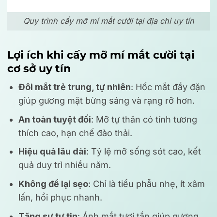
Quy trình cấy mỡ mí mắt cười tại địa chỉ uy tín
Lợi ích khi cấy mỡ mí mắt cười tại
cơ sở uy tín
Đôi mắt trẻ trung, tự nhiên
: Hốc mắt đầy đặn
giúp gương mặt bừng sáng và rạng rỡ hơn.
An toàn tuyệt đối
: Mỡ tự thân có tính tương
thích cao, hạn chế đào thải.
Hiệu quả lâu dài
: Tỷ lệ mỡ sống sót cao, kết
quả duy trì nhiều năm.
Không để lại sẹo
: Chỉ là tiểu phẫu nhẹ, ít xâm
lấn, hồi phục nhanh.
Tăng sự tự tin
: Ánh mắt tươi tắn giúp gương