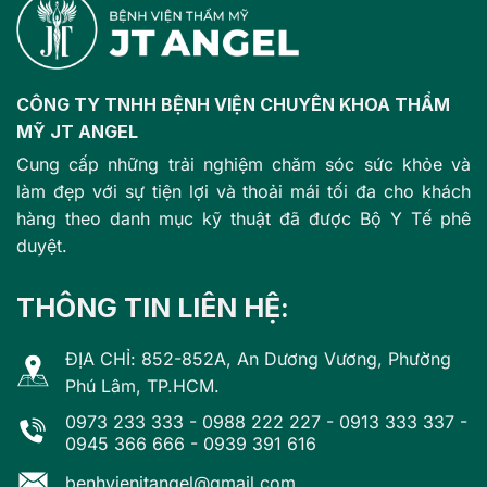
CÔNG TY TNHH BỆNH VIỆN CHUYÊN KHOA THẨM
MỸ JT ANGEL
Cung cấp những trải nghiệm chăm sóc sức khỏe và
làm đẹp với sự tiện lợi và thoải mái tối đa cho khách
hàng theo danh mục kỹ thuật đã được Bộ Y Tế phê
duyệt.
THÔNG TIN LIÊN HỆ:
ĐỊA CHỈ: 852-852A, An Dương Vương, Phường
Phú Lâm, TP.HCM.
0973 233 333
-
0988 222 227
-
0913 333 337
-
0945 366 666
-
0939 391 616
benhvienjtangel@gmail.com