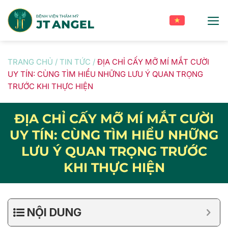
Skip
to
content
TRANG CHỦ
/
TIN TỨC
/
ĐỊA CHỈ CẤY MỠ MÍ MẮT CƯỜI
UY TÍN: CÙNG TÌM HIỂU NHỮNG LƯU Ý QUAN TRỌNG
TRƯỚC KHI THỰC HIỆN
ĐỊA CHỈ CẤY MỠ MÍ MẮT CƯỜI
UY TÍN: CÙNG TÌM HIỂU NHỮNG
LƯU Ý QUAN TRỌNG TRƯỚC
KHI THỰC HIỆN
NỘI DUNG