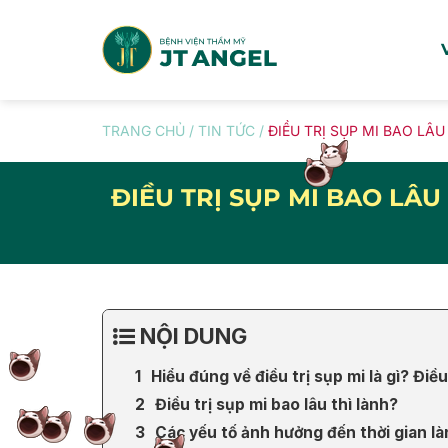
Skip
to
content
TRANG CHỦ
/
TIN TỨC
/
ĐIỀU TRỊ SỤP MI BAO LÂ
ĐIỀU TRỊ SỤP MI BAO LÂU
NỘI DUNG
Hiểu đúng về điều trị sụp mi là gì? Điều
Điều trị sụp mi bao lâu thì lành?
Các yếu tố ảnh hưởng đến thời gian là