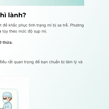
thì lành?
ắt để khắc phục tình trạng mí bị sa trễ. Phương
ẹ
tùy theo mức độ sụp mí.
mỡ thừa
.
điều rất quan trọng để bạn chuẩn bị tâm lý và