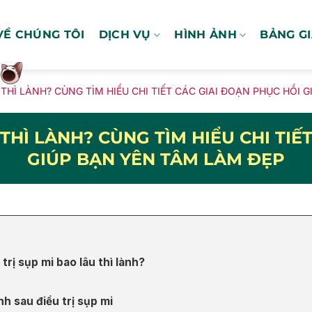
VỀ CHÚNG TÔI
DỊCH VỤ
HÌNH ẢNH
BẢNG G
U THÌ LÀNH? CÙNG TÌM HIỂU CHI TIẾT CÁC GIAI ĐOẠN PHỤC HỒI 
 THÌ LÀNH? CÙNG TÌM HIỂU CHI TIẾ
GIÚP BẠN YÊN TÂM LÀM ĐẸP
 trị sụp mi bao lâu thì lành?
nh sau điều trị sụp mi