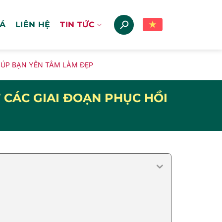
IÁ
LIÊN HỆ
TIN TỨC
GIÚP BẠN YÊN TÂM LÀM ĐẸP
T CÁC GIAI ĐOẠN PHỤC HỒI