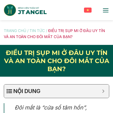
Skip
to
content
TRANG CHỦ
/
TIN TỨC
/
ĐIỀU TRỊ SỤP MI Ở ĐÂU UY TÍN
VÀ AN TOÀN CHO ĐÔI MẮT CỦA BẠN?
ĐIỀU TRỊ SỤP MI Ở ĐÂU UY TÍN
VÀ AN TOÀN CHO ĐÔI MẮT CỦA
BẠN?
NỘI DUNG
Đôi mắt là “cửa sổ tâm hồn”,