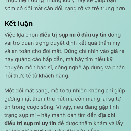
Thực hiện đúng những lưu ý này sẽ giúp bạn
sớm có đôi mắt cân đối, rạng rỡ và trẻ trung hơn.
Kết luận
Việc lựa chọn
điều trị sụp mi ở đâu uy tín
đóng
vai trò quan trọng quyết định kết quả thẩm mỹ
và an toàn cho đôi mắt. Đừng chỉ nhìn vào giá rẻ
hay quảng cáo hấp dẫn, mà hãy tìm hiểu kỹ
chuyên môn bác sĩ, công nghệ áp dụng và phản
hồi thực tế từ khách hàng.
Một đôi mắt sáng, mở to tự nhiên không chỉ giúp
gương mặt thêm thu hút mà còn mang lại sự tự
tin trong cuộc sống. Vì vậy, nếu đang gặp tình
trạng sụp mi – hãy mạnh dạn tìm đến
địa chỉ
điều trị sụp mi uy tín
để được thăm khám và lấy