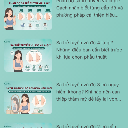
Phân độ sa trễ tuyến vú là gì?
Cách nhận biết từng cấp độ và
phương pháp cải thiện hiệu
quả
Sa trễ tuyến vú độ 4 là gì?
Những điều bạn cần biết trước
khi lựa chọn phẫu thuật
Sa trễ tuyến vú độ 3 có nguy
hiểm không? Khi nào nên can
thiệp thẩm mỹ để lấy lại vòng
một săn chắc, cân đối?
Sa trễ tuyến vú độ 2 có cần