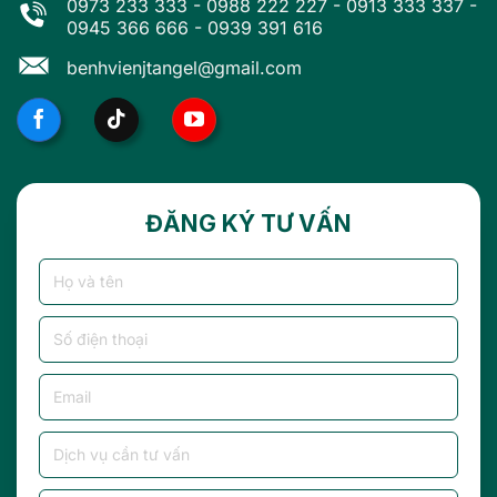
0973 233 333
-
0988 222 227
-
0913 333 337
-
0945 366 666
-
0939 391 616
benhvienjtangel@gmail.com
ĐĂNG KÝ TƯ VẤN