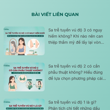
BÀI VIẾT LIÊN QUAN
Sa trễ tuyến vú độ 3 có nguy
hiểm không? Khi nào nên can
thiệp thẩm mỹ để lấy lại vòng
một săn chắc, cân đối?
Sa trễ tuyến vú độ 2 có cần
phẫu thuật không? Hiểu đúng
để lựa chọn phương pháp cải
thiện phù hợp
Sa trễ tuyến vú độ 1 là gì?
Phân tích chi tiết những dấu