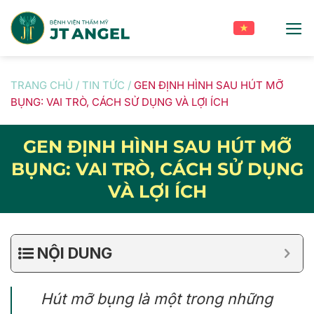
Skip
to
content
TRANG CHỦ
/
TIN TỨC
/
GEN ĐỊNH HÌNH SAU HÚT MỠ
BỤNG: VAI TRÒ, CÁCH SỬ DỤNG VÀ LỢI ÍCH
GEN ĐỊNH HÌNH SAU HÚT MỠ
BỤNG: VAI TRÒ, CÁCH SỬ DỤNG
VÀ LỢI ÍCH
NỘI DUNG
Hút mỡ bụng là một trong những