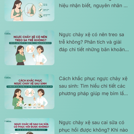
hiệu nhận biết, nguyên nhân và
cách khắc phục hiệu quả
Ngực chảy xệ có nên treo sa
trễ không? Phân tích và giải
đáp chi tiết những băn khoăn
thường gặp của chị em phụ nữ
Cách khắc phục ngực chảy xệ
sau sinh: Tìm hiểu chi tiết các
phương pháp giúp mẹ bỉm lấy
lại vòng 1 săn chắc, căng đẹp
và tự tin
Ngực chảy xệ sau cai sữa có
phục hồi được không? Khi nào