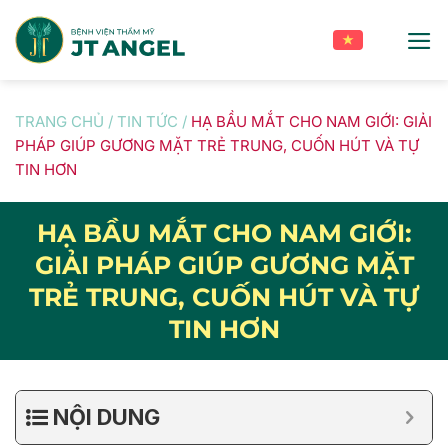
Skip
to
content
TRANG CHỦ
/
TIN TỨC
/
HẠ BẦU MẮT CHO NAM GIỚI: GIẢI
PHÁP GIÚP GƯƠNG MẶT TRẺ TRUNG, CUỐN HÚT VÀ TỰ
TIN HƠN
HẠ BẦU MẮT CHO NAM GIỚI:
GIẢI PHÁP GIÚP GƯƠNG MẶT
TRẺ TRUNG, CUỐN HÚT VÀ TỰ
TIN HƠN
NỘI DUNG