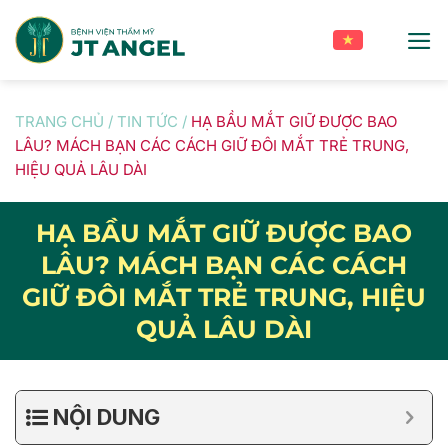
Skip
to
content
TRANG CHỦ
/
TIN TỨC
/
HẠ BẦU MẮT GIỮ ĐƯỢC BAO
LÂU? MÁCH BẠN CÁC CÁCH GIỮ ĐÔI MẮT TRẺ TRUNG,
HIỆU QUẢ LÂU DÀI
HẠ BẦU MẮT GIỮ ĐƯỢC BAO
LÂU? MÁCH BẠN CÁC CÁCH
GIỮ ĐÔI MẮT TRẺ TRUNG, HIỆU
QUẢ LÂU DÀI
NỘI DUNG