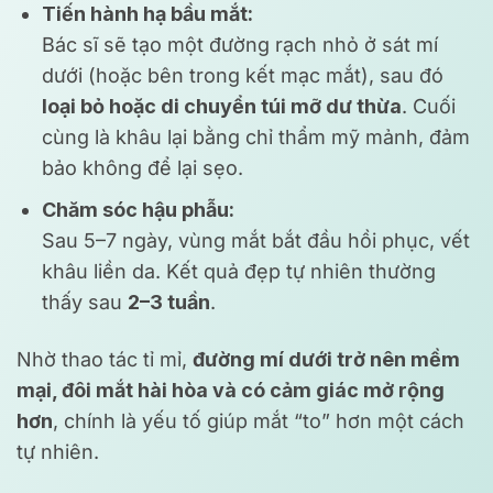
Tiến hành hạ bầu mắt:
Bác sĩ sẽ tạo một đường rạch nhỏ ở sát mí
dưới (hoặc bên trong kết mạc mắt), sau đó
loại bỏ hoặc di chuyển túi mỡ dư thừa
. Cuối
cùng là khâu lại bằng chỉ thẩm mỹ mảnh, đảm
bảo không để lại sẹo.
Chăm sóc hậu phẫu:
Sau 5–7 ngày, vùng mắt bắt đầu hồi phục, vết
khâu liền da. Kết quả đẹp tự nhiên thường
thấy sau
2–3 tuần
.
Nhờ thao tác tỉ mỉ,
đường mí dưới trở nên mềm
mại, đôi mắt hài hòa và có cảm giác mở rộng
hơn
, chính là yếu tố giúp mắt “to” hơn một cách
tự nhiên.