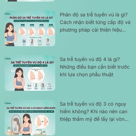
Phân độ sa trễ tuyến vú là gì?
Cách nhận biết từng cấp độ và
phương pháp cải thiện hiệu
quả
Sa trễ tuyến vú độ 4 là gì?
Những điều bạn cần biết trước
khi lựa chọn phẫu thuật
Sa trễ tuyến vú độ 3 có nguy
hiểm không? Khi nào nên can
thiệp thẩm mỹ để lấy lại vòng
một săn chắc, cân đối?