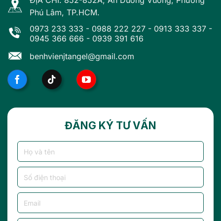
ĐỊA CHỈ: 852-852A, An Dương Vương, Phường
Phú Lâm, TP.HCM.
0973 233 333
-
0988 222 227
-
0913 333 337
-
0945 366 666
-
0939 391 616
benhvienjtangel@gmail.com
ĐĂNG KÝ TƯ VẤN