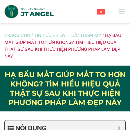
Skip
to
content
TRANG CHỦ
/
TIN TỨC
/
KIẾN THỨC THẨM MỸ
/
HẠ BẦU
MẮT GIÚP MẮT TO HƠN KHÔNG? TÌM HIỂU HIỆU QUẢ
THẬT SỰ SAU KHI THỰC HIỆN PHƯƠNG PHÁP LÀM ĐẸP
NÀY
HẠ BẦU MẮT GIÚP MẮT TO HƠN
KHÔNG? TÌM HIỂU HIỆU QUẢ
THẬT SỰ SAU KHI THỰC HIỆN
PHƯƠNG PHÁP LÀM ĐẸP NÀY
NỘI DUNG