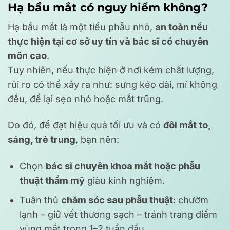
Hạ bầu mắt có nguy hiểm không?
Hạ bầu mắt là một tiểu phẫu nhỏ,
an toàn nếu
thực hiện tại cơ sở uy tín và bác sĩ có chuyên
môn cao
.
Tuy nhiên, nếu thực hiện ở nơi kém chất lượng,
rủi ro có thể xảy ra như: sưng kéo dài, mí không
đều, để lại sẹo nhỏ hoặc mắt trũng.
Do đó, để đạt hiệu quả tối ưu và có
đôi mắt to,
sáng, trẻ trung
, bạn nên:
Chọn
bác sĩ chuyên khoa mắt hoặc phẫu
thuật thẩm mỹ
giàu kinh nghiệm.
Tuân thủ
chăm sóc sau phẫu thuật
: chườm
lạnh – giữ vết thương sạch – tránh trang điểm
vùng mắt trong 1–2 tuần đầu.