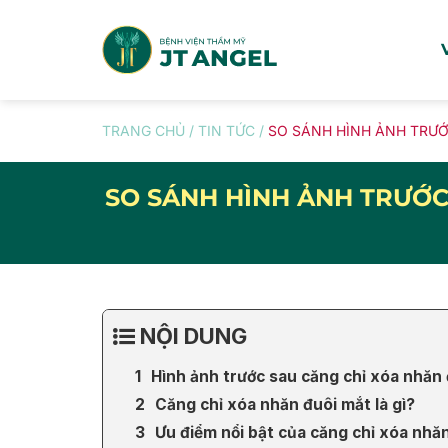
Skip
to
content
TRANG CHỦ
/
TIN TỨC
/
SO SÁNH HÌNH ẢNH TRƯỚ
SO SÁNH HÌNH ẢNH TRƯỚC
NỘI DUNG
Hình ảnh trước sau căng chỉ xóa nhăn 
Căng chỉ xóa nhăn đuôi mắt là gì?
Ưu điểm nổi bật của căng chỉ xóa nhă