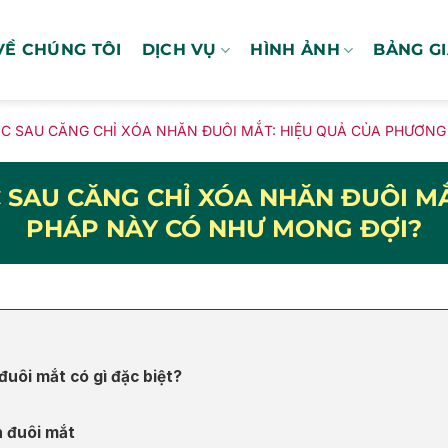
VỀ CHÚNG TÔI
DỊCH VỤ
HÌNH ẢNH
BẢNG G
C SAU CĂNG CHỈ XÓA NHĂN ĐUÔI MẮT: HIỆU QUẢ CỦA PHƯƠNG
 SAU CĂNG CHỈ XÓA NHĂN ĐUÔI M
PHÁP NÀY CÓ NHƯ MONG ĐỢI?
đuôi mắt có gì đặc biệt?
n đuôi mắt