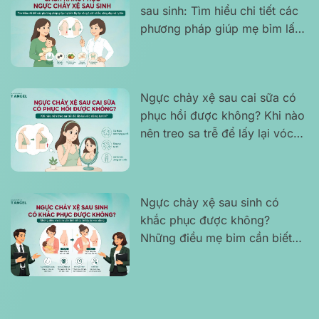
sau sinh: Tìm hiểu chi tiết các
phương pháp giúp mẹ bỉm lấy
lại vòng 1 săn chắc, căng đẹp
và tự tin
Ngực chảy xệ sau cai sữa có
phục hồi được không? Khi nào
nên treo sa trễ để lấy lại vóc
dáng tự tin?
Ngực chảy xệ sau sinh có
khắc phục được không?
Những điều mẹ bỉm cần biết
để tự tin lấy lại vóc dáng