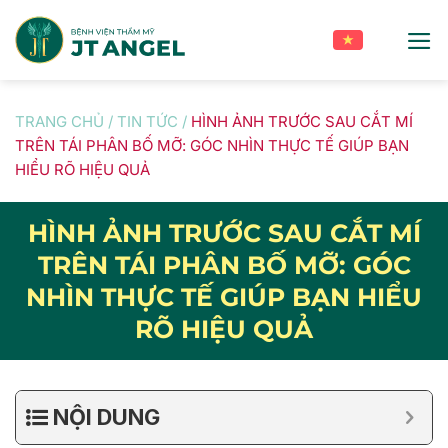
Skip
to
content
TRANG CHỦ
/
TIN TỨC
/
HÌNH ẢNH TRƯỚC SAU CẮT MÍ
TRÊN TÁI PHÂN BỐ MỠ: GÓC NHÌN THỰC TẾ GIÚP BẠN
HIỂU RÕ HIỆU QUẢ
HÌNH ẢNH TRƯỚC SAU CẮT MÍ
TRÊN TÁI PHÂN BỐ MỠ: GÓC
NHÌN THỰC TẾ GIÚP BẠN HIỂU
RÕ HIỆU QUẢ
NỘI DUNG