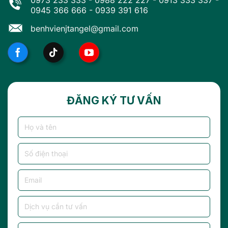
0973 233 333
-
0988 222 227
-
0913 333 337
-
0945 366 666
-
0939 391 616
benhvienjtangel@gmail.com
ĐĂNG KÝ TƯ VẤN