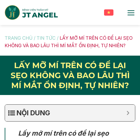
Skip
to
content
TRANG CHỦ
/
TIN TỨC
/
LẤY MỠ MÍ TRÊN CÓ ĐỂ LẠI SẸO
KHÔNG VÀ BAO LÂU THÌ MÍ MẮT ỔN ĐỊNH, TỰ NHIÊN?
LẤY MỠ MÍ TRÊN CÓ ĐỂ LẠI
SẸO KHÔNG VÀ BAO LÂU THÌ
MÍ MẮT ỔN ĐỊNH, TỰ NHIÊN?
NỘI DUNG
Lấy mỡ mí trên có để lại sẹo