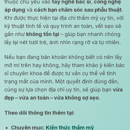
thuộc chủ yếu vào
tay nghề bác sĩ
,
công nghệ
áp dụng
và
cách bạn chăm sóc sau phẫu thuật
.
Khi được thực hiện tại địa chỉ thẩm mỹ uy tín, với
kỹ thuật tinh tế và quy trình an toàn, vết sẹo sẽ
gần như
không tồn tại
– giúp bạn nhanh chóng
lấy lại nét tươi trẻ, ánh nhìn rạng rỡ và tự nhiên.
Nếu bạn đang băn khoăn không biết có nên lấy
mỡ mí trên hay không, hãy tham khảo ý kiến bác
sĩ chuyên khoa để được tư vấn cụ thể về tình
trạng mắt của mình. Một quyết định đúng đắn,
cùng sự lựa chọn địa chỉ uy tín, sẽ giúp bạn
vừa
đẹp – vừa an toàn – vừa không sợ sẹo
.
Theo dõi thông tin thêm tại:
Chuyên mục:
Kiến thức thẩm mỹ