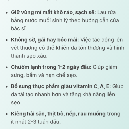
Giữ vùng mí mắt khô ráo, sạch sẽ:
Lau rửa
bằng nước muối sinh lý theo hướng dẫn của
bác sĩ.
Không sờ, gãi hay bóc mài:
Việc tác động lên
vết thương có thể khiến da tổn thương và hình
thành sẹo xấu.
Chườm lạnh trong 1-2 ngày đầu:
Giúp giảm
sưng, bầm và hạn chế sẹo.
Bổ sung thực phẩm giàu vitamin C, A, E:
Giúp
da tái tạo nhanh hơn và tăng khả năng liền
sẹo.
Kiêng hải sản, thịt bò, nếp, rau muống
trong
ít nhất 2-3 tuần đầu.