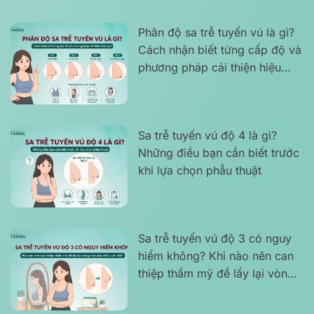
Phân độ sa trễ tuyến vú là gì?
Cách nhận biết từng cấp độ và
phương pháp cải thiện hiệu
quả
Sa trễ tuyến vú độ 4 là gì?
Những điều bạn cần biết trước
khi lựa chọn phẫu thuật
Sa trễ tuyến vú độ 3 có nguy
hiểm không? Khi nào nên can
thiệp thẩm mỹ để lấy lại vòng
một săn chắc, cân đối?