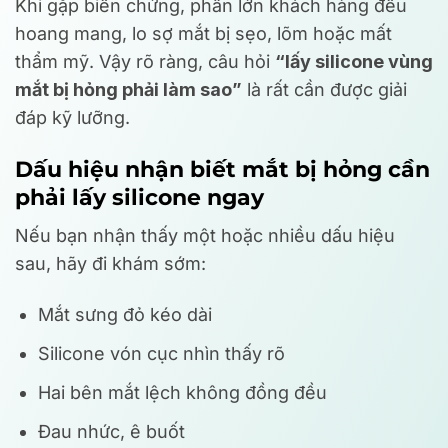
Khi gặp biến chứng, phần lớn khách hàng đều
hoang mang, lo sợ mắt bị sẹo, lõm hoặc mất
thẩm mỹ. Vậy rõ ràng, câu hỏi
“lấy silicone vùng
mắt bị hỏng phải làm sao”
là rất cần được giải
đáp kỹ lưỡng.
Dấu hiệu nhận biết mắt bị hỏng cần
phải lấy silicone ngay
Nếu bạn nhận thấy một hoặc nhiều dấu hiệu
sau, hãy đi khám sớm:
Mắt sưng đỏ kéo dài
Silicone vón cục nhìn thấy rõ
Hai bên mắt lệch không đồng đều
Đau nhức, ê buốt