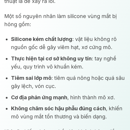
thuật là dễ xảy ra lỗi.
Một số nguyên nhân làm silicone vùng mắt bị
hỏng gồm:
Silicone kém chất lượng
: vật liệu không rõ
nguồn gốc dễ gây viêm hạt, xơ cứng mô.
Thực hiện tại cơ sở không uy tín
: tay nghề
yếu, quy trình vô khuẩn kém.
Tiêm sai lớp mô
: tiêm quá nông hoặc quá sâu
gây lệch, vón cục.
Cơ địa phản ứng mạnh
, hình thành mô xơ.
Không chăm sóc hậu phẫu đúng cách
, khiến
mô vùng mắt tổn thương và biến dạng.