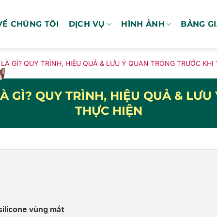
VỀ CHÚNG TÔI
DỊCH VỤ
HÌNH ẢNH
BẢNG G
LÀ GÌ? QUY TRÌNH, HIỆU QUẢ & LƯU Ý QUAN TRỌNG TRƯỚC KHI
À GÌ? QUY TRÌNH, HIỆU QUẢ & LƯ
THỰC HIỆN
silicone vùng mắt