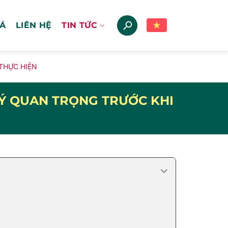
IÁ
LIÊN HỆ
TIN TỨC
 THỰC HIỆN
U Ý QUAN TRỌNG TRƯỚC KHI