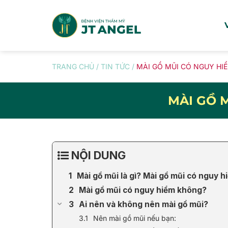
Skip
to
content
TRANG CHỦ
/
TIN TỨC
/
MÀI GỒ MŨI CÓ NGUY HIỂ
MÀI GỒ 
NỘI DUNG
Mài gồ mũi là gì? Mài gồ mũi có nguy 
Mài gồ mũi có nguy hiểm không?
Ai nên và không nên mài gồ mũi?
Nên mài gồ mũi nếu bạn: