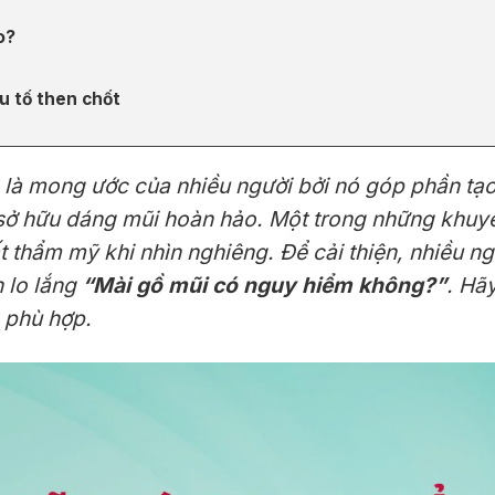
o?
ếu tố then chốt
 là mong ước của nhiều người bởi nó góp phần tạo 
g sở hữu dáng mũi hoàn hảo. Một trong những khuy
t thẩm mỹ khi nhìn nghiêng. Để cải thiện, nhiều 
n lo lắng
“Mài gồ mũi có nguy hiểm không?”
. Hãy
 phù hợp.