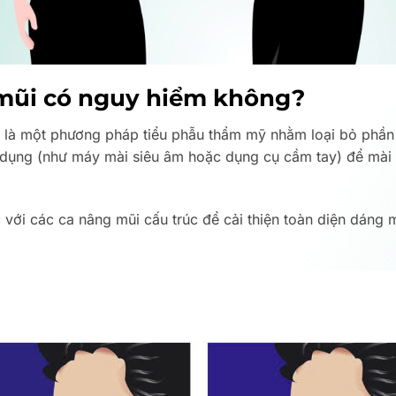
 mũi có nguy hiểm không?
là một phương pháp tiểu phẫu thẩm mỹ nhằm loại bỏ phần x
ên dụng (như máy mài siêu âm hoặc dụng cụ cầm tay) để mài
với các ca nâng mũi cấu trúc để cải thiện toàn diện dáng m