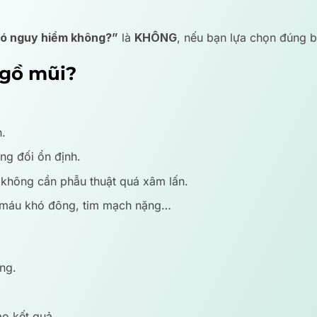
có nguy hiểm không?”
là
KHÔNG
, nếu bạn lựa chọn đúng b
 gồ mũi?
.
ng đối ổn định.
không cần phẫu thuật quá xâm lấn.
 máu khó đông, tim mạch nặng…
ng.
o kết quả.