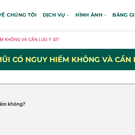
VỀ CHÚNG TÔI
DỊCH VỤ
HÌNH ẢNH
BẢNG G
M KHÔNG VÀ CẦN LƯU Ý GÌ?
MŨI CÓ NGUY HIỂM KHÔNG VÀ CẦN L
hiểm không?