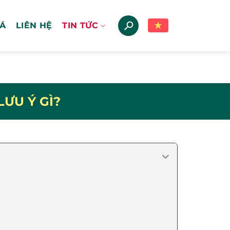
IÁ
LIÊN HỆ
TIN TỨC
ƯU Ý GÌ?