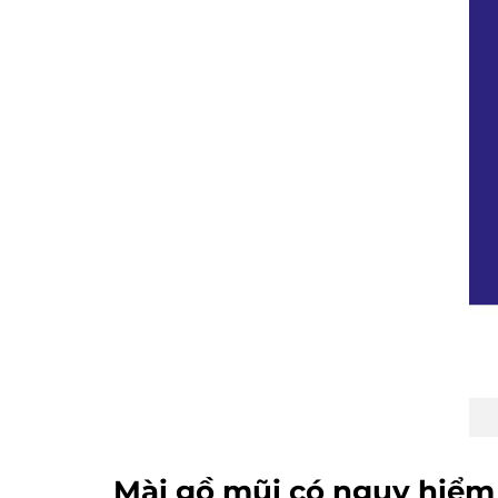
Mài gồ mũi có nguy hiể