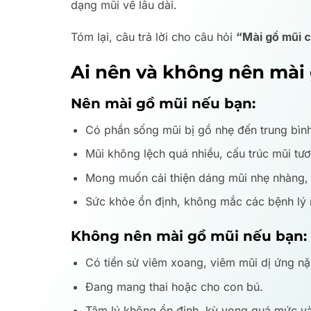
dạng mũi về lâu dài.
Tóm lại, câu trả lời cho câu hỏi
“Mài gồ mũi 
Ai nên và không nên mài
Nên mài gồ mũi nếu bạn:
Có phần sống mũi bị gồ nhẹ đến trung bình
Mũi không lệch quá nhiều, cấu trúc mũi tươ
Mong muốn cải thiện dáng mũi nhẹ nhàng, 
Sức khỏe ổn định, không mắc các bệnh lý
Không nên mài gồ mũi nếu bạn:
Có tiền sử viêm xoang, viêm mũi dị ứng nặ
Đang mang thai hoặc cho con bú.
Tâm lý không ổn định, kỳ vọng quá mức và