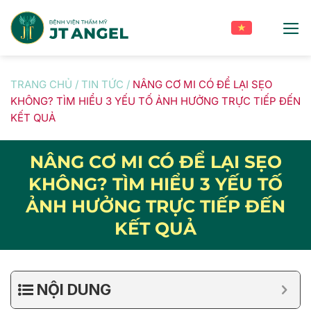
Skip
to
content
TRANG CHỦ
/
TIN TỨC
/
NÂNG CƠ MI CÓ ĐỂ LẠI SẸO
KHÔNG? TÌM HIỂU 3 YẾU TỐ ẢNH HƯỞNG TRỰC TIẾP ĐẾN
KẾT QUẢ
NÂNG CƠ MI CÓ ĐỂ LẠI SẸO
KHÔNG? TÌM HIỂU 3 YẾU TỐ
ẢNH HƯỞNG TRỰC TIẾP ĐẾN
KẾT QUẢ
NỘI DUNG