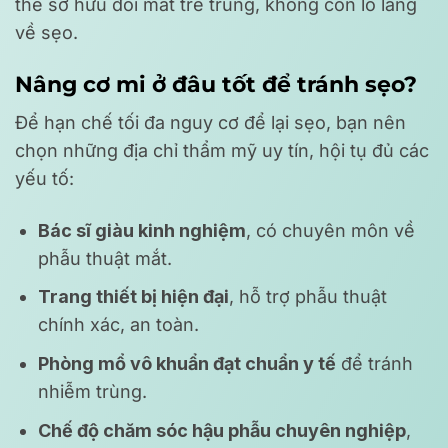
thể sở hữu đôi mắt trẻ trung, không còn lo lắng
về sẹo.
Nâng cơ mi ở đâu tốt để tránh sẹo?
Để hạn chế tối đa nguy cơ để lại sẹo, bạn nên
chọn những địa chỉ thẩm mỹ uy tín, hội tụ đủ các
yếu tố:
Bác sĩ giàu kinh nghiệm
, có chuyên môn về
phẫu thuật mắt.
Trang thiết bị hiện đại
, hỗ trợ phẫu thuật
chính xác, an toàn.
Phòng mổ vô khuẩn đạt chuẩn y tế
để tránh
nhiễm trùng.
Chế độ chăm sóc hậu phẫu chuyên nghiệp
,