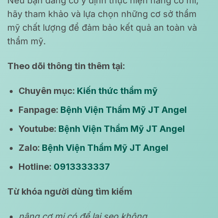
Nếu bạn đang có ý định thực hiện nâng cơ mi,
hãy tham khảo và lựa chọn những cơ sở thẩm
mỹ chất lượng để đảm bảo kết quả an toàn và
thẩm mỹ.
Theo dõi thông tin thêm tại:
Chuyên mục:
Kiến thức thẩm mỹ
Fanpage:
Bệnh Viện Thẩm Mỹ JT Angel
Youtube:
Bệnh Viện Thẩm Mỹ JT Angel
Zalo:
Bệnh Viện Thẩm Mỹ JT Angel
Hotline:
0913333337
Từ khóa người dùng tìm kiếm
nâng cơ mi có để lại sẹo không