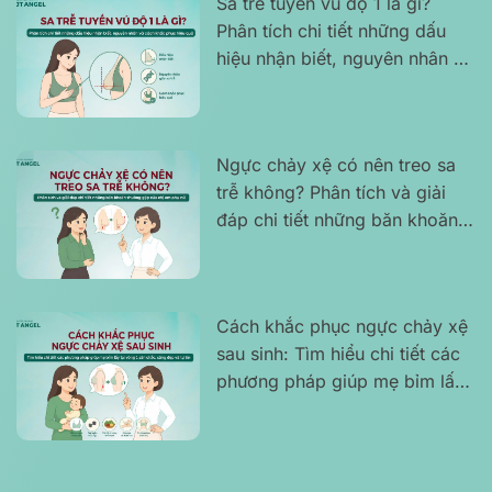
Sa trễ tuyến vú độ 1 là gì?
Phân tích chi tiết những dấu
hiệu nhận biết, nguyên nhân và
cách khắc phục hiệu quả
Ngực chảy xệ có nên treo sa
trễ không? Phân tích và giải
đáp chi tiết những băn khoăn
thường gặp của chị em phụ nữ
Cách khắc phục ngực chảy xệ
sau sinh: Tìm hiểu chi tiết các
phương pháp giúp mẹ bỉm lấy
lại vòng 1 săn chắc, căng đẹp
và tự tin