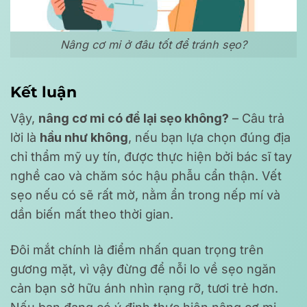
Nâng cơ mi ở đâu tốt để tránh sẹo?
Kết luận
Vậy,
nâng cơ mi có để lại sẹo không?
– Câu trả
lời là
hầu như không
, nếu bạn lựa chọn đúng địa
chỉ thẩm mỹ uy tín, được thực hiện bởi bác sĩ tay
nghề cao và chăm sóc hậu phẫu cẩn thận. Vết
sẹo nếu có sẽ rất mờ, nằm ẩn trong nếp mí và
dần biến mất theo thời gian.
Đôi mắt chính là điểm nhấn quan trọng trên
gương mặt, vì vậy đừng để nỗi lo về sẹo ngăn
cản bạn sở hữu ánh nhìn rạng rỡ, tươi trẻ hơn.