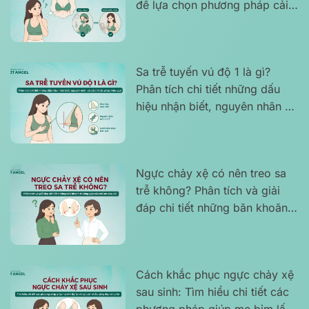
để lựa chọn phương pháp cải
thiện phù hợp
Sa trễ tuyến vú độ 1 là gì?
Phân tích chi tiết những dấu
hiệu nhận biết, nguyên nhân và
cách khắc phục hiệu quả
Ngực chảy xệ có nên treo sa
trễ không? Phân tích và giải
đáp chi tiết những băn khoăn
thường gặp của chị em phụ nữ
Cách khắc phục ngực chảy xệ
sau sinh: Tìm hiểu chi tiết các