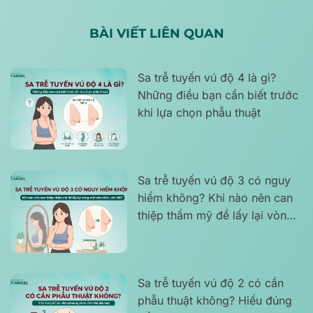
BÀI VIẾT LIÊN QUAN
Sa trễ tuyến vú độ 4 là gì?
Những điều bạn cần biết trước
khi lựa chọn phẫu thuật
Sa trễ tuyến vú độ 3 có nguy
hiểm không? Khi nào nên can
thiệp thẩm mỹ để lấy lại vòng
một săn chắc, cân đối?
Sa trễ tuyến vú độ 2 có cần
phẫu thuật không? Hiểu đúng