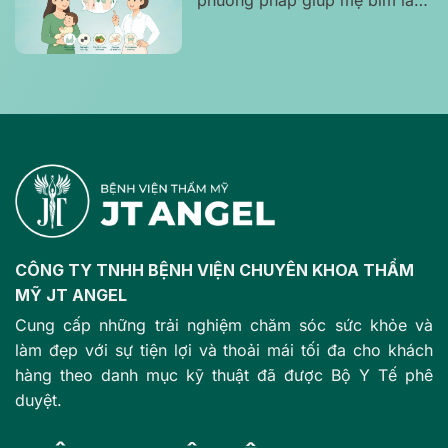
phương pháp giúp mẹ bỉm lấy
lại vòng 1 săn chắc, căng đẹp
và tự tin
CÔNG TY TNHH BỆNH VIỆN CHUYÊN KHOA THẨM
MỸ JT ANGEL
Cung cấp những trải nghiệm chăm sóc sức khỏe và
làm đẹp với sự tiện lợi và thoải mái tối đa cho khách
hàng theo danh mục kỹ thuật đã được Bộ Y Tế phê
duyệt.