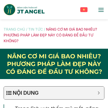
Skip
to
content
TRANG CHỦ
/
TIN TỨC
/
NÂNG CƠ MI GIÁ BAO NHIÊU?
PHƯƠNG PHÁP LÀM ĐẸP NÀY CÓ ĐÁNG ĐỂ ĐẦU TƯ
KHÔNG?
NÂNG CƠ MI GIÁ BAO NHIÊU?
PHƯƠNG PHÁP LÀM ĐẸP NÀY
CÓ ĐÁNG ĐỂ ĐẦU TƯ KHÔNG?
NỘI DUNG