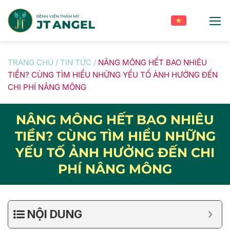
Skip
to
content
TRANG CHỦ
/
TIN TỨC
/
NÂNG MÔNG HẾT BAO NHIÊU
TIỀN? CÙNG TÌM HIỂU NHỮNG YẾU TỐ ẢNH HƯỞNG ĐẾN
CHI PHÍ NÂNG MÔNG
NÂNG MÔNG HẾT BAO NHIÊU
TIỀN? CÙNG TÌM HIỂU NHỮNG
YẾU TỐ ẢNH HƯỞNG ĐẾN CHI
PHÍ NÂNG MÔNG
NỘI DUNG