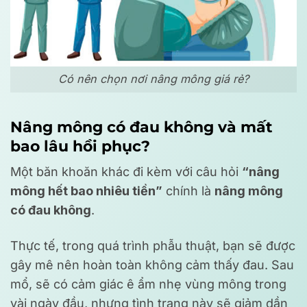
Có nên chọn nơi nâng mông giá rẻ?
Nâng mông có đau không và mất
bao lâu hồi phục?
Một băn khoăn khác đi kèm với câu hỏi
“nâng
mông hết bao nhiêu tiền”
chính là
nâng mông
có đau không
.
Thực tế, trong quá trình phẫu thuật, bạn sẽ được
gây mê nên hoàn toàn không cảm thấy đau. Sau
mổ, sẽ có cảm giác ê ẩm nhẹ vùng mông trong
vài ngày đầu, nhưng tình trạng này sẽ giảm dần