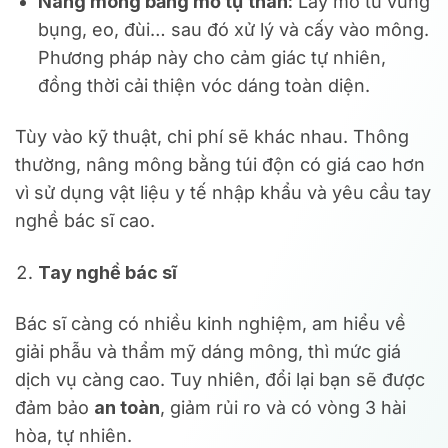
Nâng mông bằng mỡ tự thân:
Lấy mỡ từ vùng
bụng, eo, đùi… sau đó xử lý và cấy vào mông.
Phương pháp này cho cảm giác tự nhiên,
đồng thời cải thiện vóc dáng toàn diện.
Tùy vào kỹ thuật, chi phí sẽ khác nhau. Thông
thường, nâng mông bằng túi độn có giá cao hơn
vì sử dụng vật liệu y tế nhập khẩu và yêu cầu tay
nghề bác sĩ cao.
Tay nghề bác sĩ
Bác sĩ càng có nhiều kinh nghiệm, am hiểu về
giải phẫu và thẩm mỹ dáng mông, thì mức giá
dịch vụ càng cao. Tuy nhiên, đổi lại bạn sẽ được
đảm bảo
an toàn
, giảm rủi ro và có vòng 3 hài
hòa, tự nhiên.