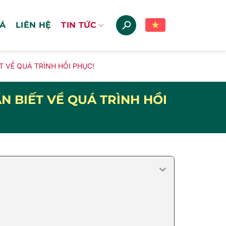
IÁ
LIÊN HỆ
TIN TỨC
 VỀ QUÁ TRÌNH HỒI PHỤC!
N BIẾT VỀ QUÁ TRÌNH HỒI