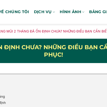
VỀ CHÚNG TÔI
DỊCH VỤ
HÌNH ẢNH
BẢNG G
NG MŨI 2 THÁNG ĐÃ ỔN ĐỊNH CHƯA? NHỮNG ĐIỀU BẠN CẦN BIẾT
 ĐỊNH CHƯA? NHỮNG ĐIỀU BẠN CẦ
PHỤC!
áng
định