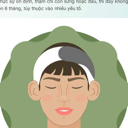
ực sự ổn định, thậm chí còn sưng hoặc đau, thì đây không 
n 6 tháng, tùy thuộc vào nhiều yếu tố.