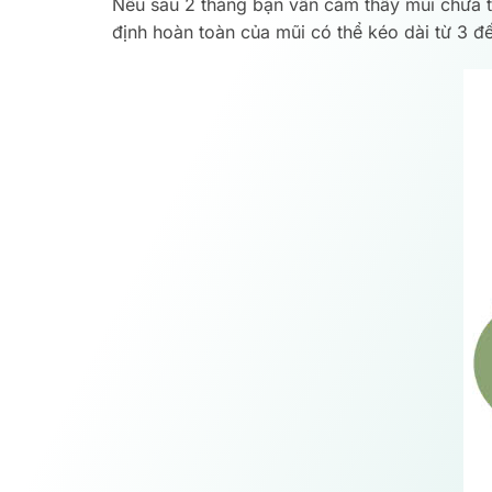
Nếu sau 2 tháng bạn vẫn cảm thấy mũi chưa th
định hoàn toàn của mũi có thể kéo dài từ 3 đế