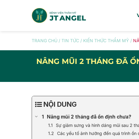
Skip
to
content
TRANG CHỦ
/
TIN TỨC
/
KIẾN THỨC THẨM MỸ
/
NÂ
NÂNG MŨI 2 THÁNG ĐÃ ỔN
NỘI DUNG
Nâng mũi 2 tháng đã ổn định chưa?
Sự giảm sưng và hình dáng mũi sau 2 th
Các yếu tố ảnh hưởng đến quá trình ổn 