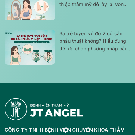
thiệp thẩm mỹ để lấy lại vòng
một săn chắc, cân đối?
Sa trễ tuyến vú độ 2 có cần
phẫu thuật không? Hiểu đúng
để lựa chọn phương pháp cải
thiện phù hợp
CÔNG TY TNHH BỆNH VIỆN CHUYÊN KHOA THẨM