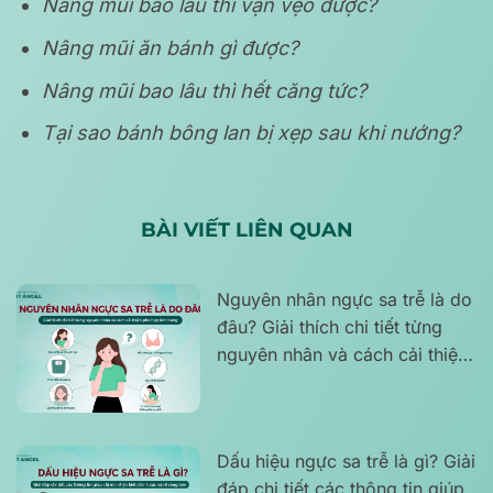
Nâng mũi bao lâu thì vặn vẹo được?
Nâng mũi ăn bánh gì được?
Nâng mũi bao lâu thì hết căng tức?
Tại sao bánh bông lan bị xẹp sau khi nướng?
BÀI VIẾT LIÊN QUAN
Nguyên nhân ngực sa trễ là do
đâu? Giải thích chi tiết từng
nguyên nhân và cách cải thiện
phù hợp tình trạng
Dấu hiệu ngực sa trễ là gì? Giải
đáp chi tiết các thông tin giúp