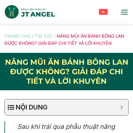
Skip
to
content
TRANG CHỦ
/
TIN TỨC
/
NÂNG MŨI ĂN BÁNH BÔNG LAN
ĐƯỢC KHÔNG? GIẢI ĐÁP CHI TIẾT VÀ LỜI KHUYÊN
NÂNG MŨI ĂN BÁNH BÔNG LAN
ĐƯỢC KHÔNG? GIẢI ĐÁP CHI
TIẾT VÀ LỜI KHUYÊN
NỘI DUNG
Sau khi trải qua phẫu thuật nâng