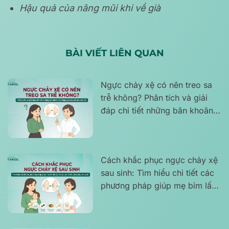
Hậu quả của nâng mũi khi về già
BÀI VIẾT LIÊN QUAN
Ngực chảy xệ có nên treo sa
trễ không? Phân tích và giải
đáp chi tiết những băn khoăn
thường gặp của chị em phụ nữ
Cách khắc phục ngực chảy xệ
sau sinh: Tìm hiểu chi tiết các
phương pháp giúp mẹ bỉm lấy
lại vòng 1 săn chắc, căng đẹp
và tự tin