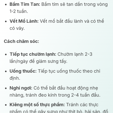
Bầm Tím Tan:
Bầm tím sẽ tan dần trong vòng
1-2 tuần.
Vết Mổ Lành:
Vết mổ bắt đầu lành và có thể
có vảy.
Cách chăm sóc:
Tiếp tục chườm lạnh:
Chườm lạnh 2-3
lần/ngày để giảm sưng tấy.
Uống thuốc:
Tiếp tục uống thuốc theo chỉ
định.
Nghỉ ngơi:
Có thể bắt đầu hoạt động nhẹ
nhàng, tránh đeo kính trong 2-4 tuần đầu.
Kiêng một số thực phẩm:
Tránh các thực
phẩm có thể gây sưng như thịt bò, hải sản, đồ