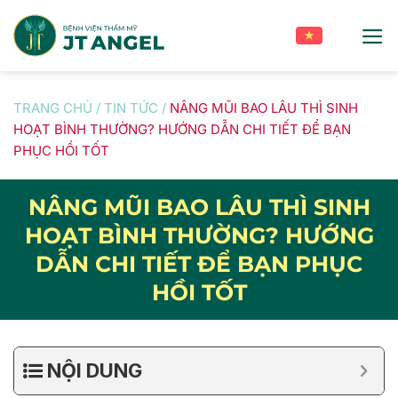
Skip
to
content
TRANG CHỦ
/
TIN TỨC
/
NÂNG MŨI BAO LÂU THÌ SINH
HOẠT BÌNH THƯỜNG? HƯỚNG DẪN CHI TIẾT ĐỂ BẠN
PHỤC HỒI TỐT
NÂNG MŨI BAO LÂU THÌ SINH
HOẠT BÌNH THƯỜNG? HƯỚNG
DẪN CHI TIẾT ĐỂ BẠN PHỤC
HỒI TỐT
NỘI DUNG