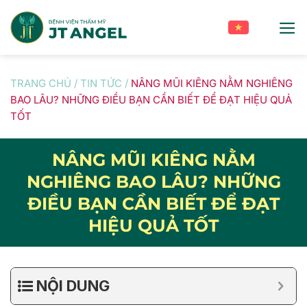
Skip
to
content
TRANG CHỦ
/
TIN TỨC
/
NÂNG MŨI KIÊNG NẰM NGHIÊNG
BAO LÂU? NHỮNG ĐIỀU BẠN CẦN BIẾT ĐỂ ĐẠT HIỆU QUẢ
TỐT
NÂNG MŨI KIÊNG NẰM
NGHIÊNG BAO LÂU? NHỮNG
ĐIỀU BẠN CẦN BIẾT ĐỂ ĐẠT
HIỆU QUẢ TỐT
NỘI DUNG