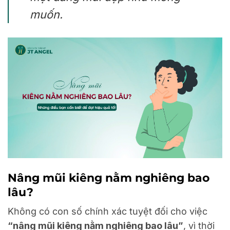
muốn.
Nâng mũi kiêng nằm nghiêng bao
lâu?
Không có con số chính xác tuyệt đối cho việc
“nâng mũi kiêng nằm nghiêng bao lâu”
, vì thời