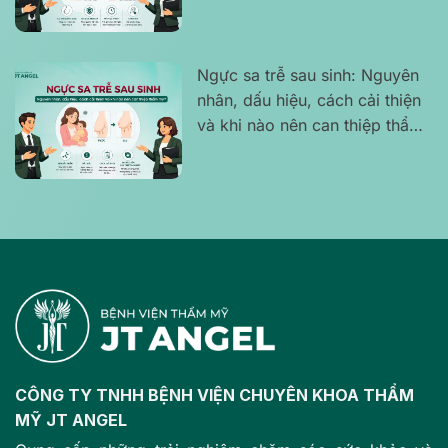
để tự tin lấy lại vóc dáng
Ngực sa trễ sau sinh: Nguyên
nhân, dấu hiệu, cách cải thiện
và khi nào nên can thiệp thẩm
mỹ?
CÔNG TY TNHH BỆNH VIỆN CHUYÊN KHOA THẨM
MỸ JT ANGEL