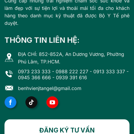
Cung cấp những trải nghiệm chăm sóc sức khỏe và
làm đẹp với sự tiện lợi và thoải mái tối đa cho khách
hàng theo danh mục kỹ thuật đã được Bộ Y Tế phê
duyệt.
THÔNG TIN LIÊN HỆ:
ĐỊA CHỈ: 852-852A, An Dương Vương, Phường
Phú Lâm, TP.HCM.
0973 233 333
-
0988 222 227
-
0913 333 337
-
0945 366 666
-
0939 391 616
benhvienjtangel@gmail.com
ĐĂNG KÝ TƯ VẤN