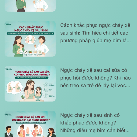
thường gặp của chị em phụ nữ
Cách khắc phục ngực chảy xệ
sau sinh: Tìm hiểu chi tiết các
phương pháp giúp mẹ bỉm lấy
lại vòng 1 săn chắc, căng đẹp
và tự tin
Ngực chảy xệ sau cai sữa có
phục hồi được không? Khi nào
nên treo sa trễ để lấy lại vóc
dáng tự tin?
Ngực chảy xệ sau sinh có
khắc phục được không?
Những điều mẹ bỉm cần biết