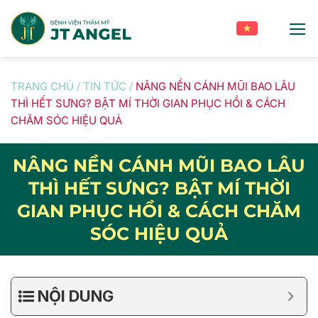
Skip
to
content
TRANG CHỦ
/
TIN TỨC
/
NÂNG NỀN CÁNH MŨI BAO LÂU
THÌ HẾT SƯNG? BẬT MÍ THỜI GIAN PHỤC HỒI & CÁCH
CHĂM SÓC HIỆU QUẢ
NÂNG NỀN CÁNH MŨI BAO LÂU
THÌ HẾT SƯNG? BẬT MÍ THỜI
GIAN PHỤC HỒI & CÁCH CHĂM
SÓC HIỆU QUẢ
NỘI DUNG