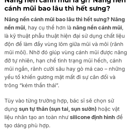
cánh mũi bao lâu thì hết sưng?
Nâng nền cánh mũi bao lâu thì hết sưng? Nâng
nền mũi
, hay cụ thể hơn là
nâng nền cánh mũi
,
là kỹ thuật phẫu thuật hiện đại sử dụng chất liệu
độn để làm đầy vùng lõm giữa mũi và môi (rãnh
mũi môi). Nhờ đó giúp vùng cánh mũi được nâng
đỡ tự nhiên, hạn chế tình trạng mũi hếch, cánh
mũi ngắn, rãnh cười sâu hay gò má cao – những
yếu tố khiến gương mặt mất đi sự cân đối và
trông “kém thần thái”.
Tùy vào từng trường hợp, bác sĩ sẽ chọn sử
dụng
sụn tự thân (sụn tai, sụn sườn)
hoặc vật
liệu nhân tạo an toàn như
silicone định hình
để
tạo dáng phù hợp.