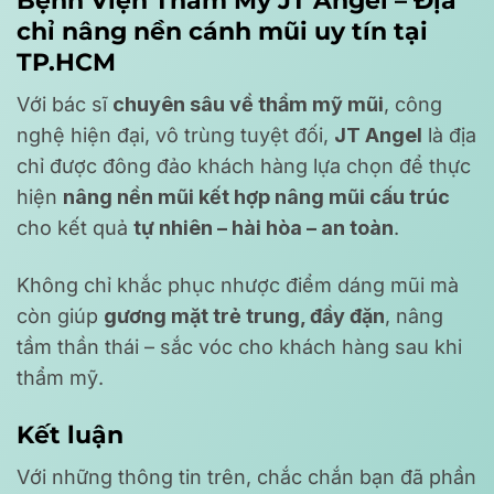
Bệnh Viện Thẩm Mỹ JT Angel – Địa
chỉ nâng nền cánh mũi uy tín tại
TP.HCM
Với bác sĩ
chuyên sâu về thẩm mỹ mũi
, công
nghệ hiện đại, vô trùng tuyệt đối,
JT Angel
là địa
chỉ được đông đảo khách hàng lựa chọn để thực
hiện
nâng nền mũi kết hợp nâng mũi cấu trúc
cho kết quả
tự nhiên – hài hòa – an toàn
.
Không chỉ khắc phục nhược điểm dáng mũi mà
còn giúp
gương mặt trẻ trung, đầy đặn
, nâng
tầm thần thái – sắc vóc cho khách hàng sau khi
thẩm mỹ.
Kết luận
Với những thông tin trên, chắc chắn bạn đã phần