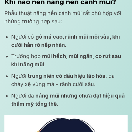
Khi nào nên nâng nền cánh mũi?
Phẫu thuật nâng nền cánh mũi rất phù hợp với
những trường hợp sau:
Người có
gò má cao, rãnh mũi môi sâu, khi
cười hằn rõ nếp nhăn
.
Trường hợp
mũi hếch, mũi ngắn, co rút sau
khi nâng mũi
.
Người
trung niên có dấu hiệu lão hóa
, da
chảy xệ vùng má – rãnh cười sâu.
Người đã
nâng mũi nhưng chưa đạt hiệu quả
thẩm mỹ tổng thể
.