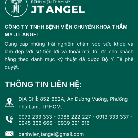
CÔNG TY TNHH BỆNH VIỆN CHUYÊN KHOA THẨM
MỸ JT ANGEL
Cung cấp những trải nghiệm chăm sóc sức khỏe và
làm đẹp với sự tiện lợi và thoải mái tối đa cho khách
hàng theo danh mục kỹ thuật đã được Bộ Y Tế phê
duyệt.
THÔNG TIN LIÊN HỆ:
ĐỊA CHỈ: 852-852A, An Dương Vương, Phường
Phú Lâm, TP.HCM.
0973 233 333
-
0988 222 227
-
0913 333 337
-
0945 366 666
-
0939 391 616
benhvienjtangel@gmail.com