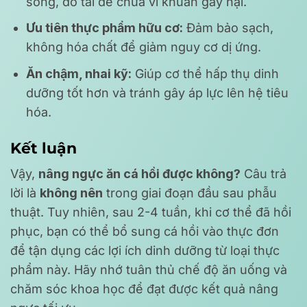
sống, đồ tái dễ chứa vi khuẩn gây hại.
Ưu tiên thực phẩm hữu cơ:
Đảm bảo sạch,
không hóa chất để giảm nguy cơ dị ứng.
Ăn chậm, nhai kỹ:
Giúp cơ thể hấp thụ dinh
dưỡng tốt hơn và tránh gây áp lực lên hệ tiêu
hóa.
Kết luận
Vậy,
nâng ngực ăn cá hồi được không?
Câu trả
lời là
không nên
trong giai đoạn đầu sau phẫu
thuật. Tuy nhiên, sau 2-4 tuần, khi cơ thể đã hồi
phục, bạn có thể bổ sung cá hồi vào thực đơn
để tận dụng các lợi ích dinh dưỡng từ loại thực
phẩm này. Hãy nhớ tuân thủ chế độ ăn uống và
chăm sóc khoa học để đạt được kết quả nâng