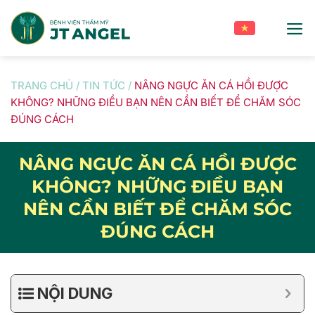
Skip
to
content
TRANG CHỦ
/
TIN TỨC
/
NÂNG NGỰC ĂN CÁ HỒI ĐƯỢC
KHÔNG? NHỮNG ĐIỀU BẠN NÊN CẦN BIẾT ĐỂ CHĂM SÓC
ĐÚNG CÁCH
NÂNG NGỰC ĂN CÁ HỒI ĐƯỢC
KHÔNG? NHỮNG ĐIỀU BẠN
NÊN CẦN BIẾT ĐỂ CHĂM SÓC
ĐÚNG CÁCH
NỘI DUNG