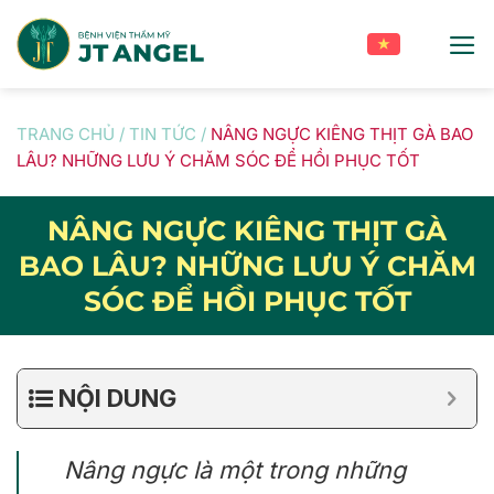
Skip
to
content
TRANG CHỦ
/
TIN TỨC
/
NÂNG NGỰC KIÊNG THỊT GÀ BAO
LÂU? NHỮNG LƯU Ý CHĂM SÓC ĐỂ HỒI PHỤC TỐT
NÂNG NGỰC KIÊNG THỊT GÀ
BAO LÂU? NHỮNG LƯU Ý CHĂM
SÓC ĐỂ HỒI PHỤC TỐT
NỘI DUNG
Nâng ngực là một trong những