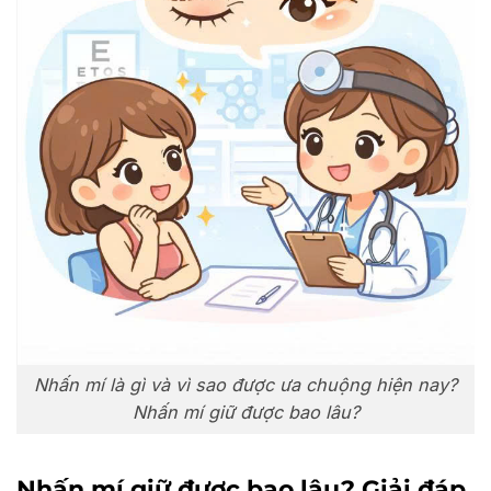
Nhấn mí là gì và vì sao được ưa chuộng hiện nay?
Nhấn mí giữ được bao lâu?
Nhấn mí giữ được bao lâu? Giải đáp