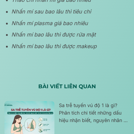
Nhấn mí sau bao lâu thì tiêu chỉ
Nhấn mí plasma giá bao nhiêu
Nhấn mí bao lâu thì được rửa mặt
Nhấn mí bao lâu thì được makeup
BÀI VIẾT LIÊN QUAN
Sa trễ tuyến vú độ 1 là gì?
Phân tích chi tiết những dấu
hiệu nhận biết, nguyên nhân và
cách khắc phục hiệu quả