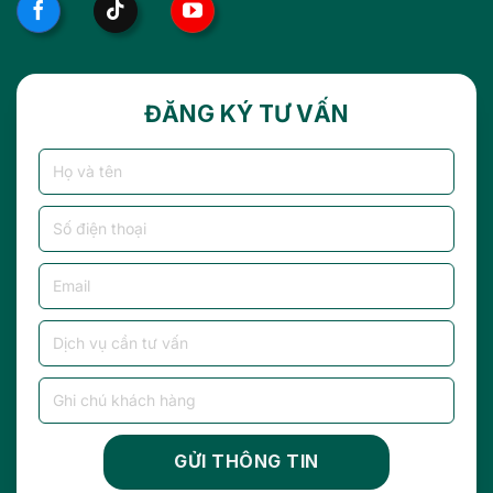
ĐĂNG KÝ TƯ VẤN