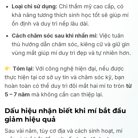
Loại chỉ sử dụng:
Chỉ thẩm mỹ cao cấp, có
khả năng tương thích sinh học tốt sẽ giúp mí
ổn định và duy trì nếp lâu dài.
Cách chăm sóc sau khi nhấn mí:
Việc tuân
thủ hướng dẫn chăm sóc, kiêng cữ và giữ gìn
vùng mắt giúp mí duy trì đẹp và tự nhiên hơn.
Tóm lại:
Với công nghệ hiện đại, nếu được
thực hiện tại cơ sở uy tín và chăm sóc kỹ, bạn
hoàn toàn có thể duy trì đôi mắt hai mí to tròn
từ
5 – 7 năm
mà không cần can thiệp lại.
Dấu hiệu nhận biết khi mí bắt đầu
giảm hiệu quả
Sau vài năm, tùy cơ địa và cách sinh hoạt, mí