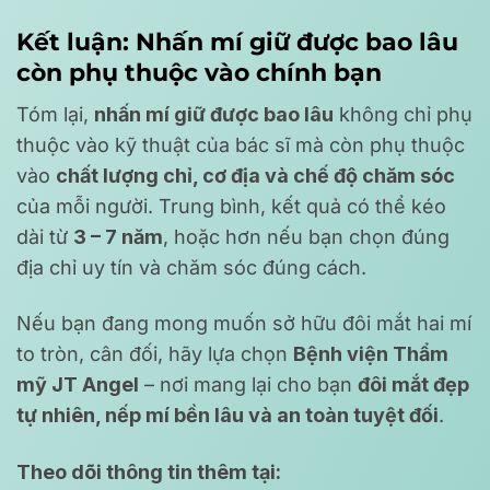
Kết luận: Nhấn mí giữ được bao lâu
còn phụ thuộc vào chính bạn
Tóm lại,
nhấn mí giữ được bao lâu
không chỉ phụ
thuộc vào kỹ thuật của bác sĩ mà còn phụ thuộc
vào
chất lượng chỉ, cơ địa và chế độ chăm sóc
của mỗi người. Trung bình, kết quả có thể kéo
dài từ
3 – 7 năm
, hoặc hơn nếu bạn chọn đúng
địa chỉ uy tín và chăm sóc đúng cách.
Nếu bạn đang mong muốn sở hữu đôi mắt hai mí
to tròn, cân đối, hãy lựa chọn
Bệnh viện Thẩm
mỹ JT Angel
– nơi mang lại cho bạn
đôi mắt đẹp
tự nhiên, nếp mí bền lâu và an toàn tuyệt đối
.
Theo dõi thông tin thêm tại: