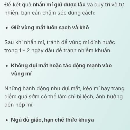
Để kết quả
nhấn mí giữ được lâu
và duy trì vẻ tự
nhiên, bạn cần chăm sóc đúng cách:
Giữ vùng mắt luôn sạch và khô
Sau khi nhấn mí, tránh để vùng mí dính nước
trong 1 – 2 ngày đầu để tránh nhiễm khuẩn.
Không dụi mắt hoặc tác động mạnh vào
vùng mí
Những hành động như dụi mắt, kéo mí hay trang
điểm quá sớm có thể làm chỉ bị lệch, ảnh hưởng
đến nếp mí.
Ngủ đủ giấc, hạn chế thức khuya