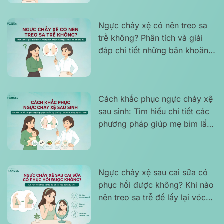
Ngực chảy xệ có nên treo sa
trễ không? Phân tích và giải
đáp chi tiết những băn khoăn
thường gặp của chị em phụ nữ
Cách khắc phục ngực chảy xệ
sau sinh: Tìm hiểu chi tiết các
phương pháp giúp mẹ bỉm lấy
lại vòng 1 săn chắc, căng đẹp
và tự tin
Ngực chảy xệ sau cai sữa có
phục hồi được không? Khi nào
nên treo sa trễ để lấy lại vóc
dáng tự tin?