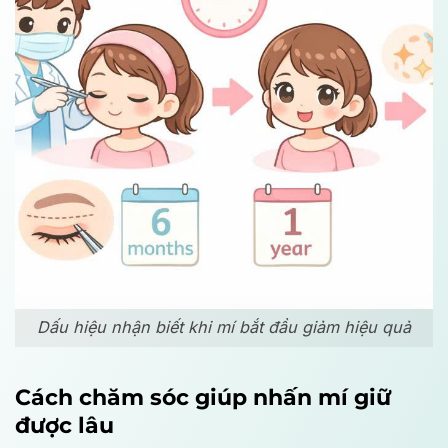
Dấu hiệu nhận biết khi mí bắt đầu giảm hiệu quả
Cách chăm sóc giúp nhấn mí giữ
được lâu