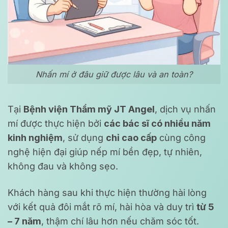
Nhấn mí ở đâu giữ được lâu và an toàn?
Tại
Bệnh viện Thẩm mỹ JT Angel
, dịch vụ nhấn
mí được thực hiện bởi
các bác sĩ có nhiều năm
kinh nghiệm
, sử dụng
chỉ cao cấp
cùng công
nghệ hiện đại giúp nếp mí bền đẹp, tự nhiên,
không đau và không sẹo.
Khách hàng sau khi thực hiện thường hài lòng
với kết quả đôi mắt rõ mí, hài hòa và duy trì
từ 5
– 7 năm
, thậm chí lâu hơn nếu chăm sóc tốt.