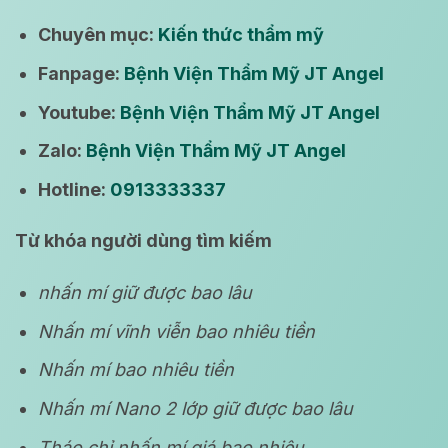
Chuyên mục:
Kiến thức thẩm mỹ
Fanpage:
Bệnh Viện Thẩm Mỹ JT Angel
Youtube:
Bệnh Viện Thẩm Mỹ JT Angel
Zalo:
Bệnh Viện Thẩm Mỹ JT Angel
Hotline:
0913333337
Từ khóa người dùng tìm kiếm
nhấn mí giữ được bao lâu
Nhấn mí vĩnh viễn bao nhiêu tiền
Nhấn mí bao nhiêu tiền
Nhấn mí Nano 2 lớp giữ được bao lâu
Tháo chỉ nhấn mí giá bao nhiêu