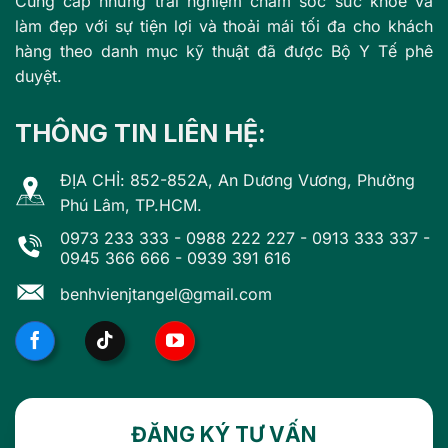
Cung cấp những trải nghiệm chăm sóc sức khỏe và
làm đẹp với sự tiện lợi và thoải mái tối đa cho khách
hàng theo danh mục kỹ thuật đã được Bộ Y Tế phê
duyệt.
THÔNG TIN LIÊN HỆ:
ĐỊA CHỈ: 852-852A, An Dương Vương, Phường
Phú Lâm, TP.HCM.
0973 233 333
-
0988 222 227
-
0913 333 337
-
0945 366 666
-
0939 391 616
benhvienjtangel@gmail.com
ĐĂNG KÝ TƯ VẤN