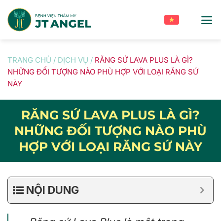
Skip
to
content
TRANG CHỦ
/
DỊCH VỤ
/
RĂNG SỨ LAVA PLUS LÀ GÌ?
NHỮNG ĐỐI TƯỢNG NÀO PHÙ HỢP VỚI LOẠI RĂNG SỨ
NÀY
RĂNG SỨ LAVA PLUS LÀ GÌ?
NHỮNG ĐỐI TƯỢNG NÀO PHÙ
HỢP VỚI LOẠI RĂNG SỨ NÀY
NỘI DUNG