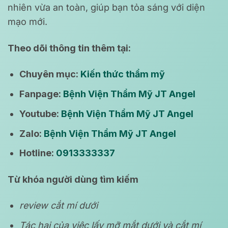
nhiên vừa an toàn, giúp bạn tỏa sáng với diện
mạo mới.
Theo dõi thông tin thêm tại:
Chuyên mục:
Kiến thức thẩm mỹ
Fanpage:
Bệnh Viện Thẩm Mỹ JT Angel
Youtube:
Bệnh Viện Thẩm Mỹ JT Angel
Zalo:
Bệnh Viện Thẩm Mỹ JT Angel
Hotline:
0913333337
Từ khóa người dùng tìm kiếm
review cắt mí dưới
Tác hại của việc lấy mỡ mắt dưới và cắt mí