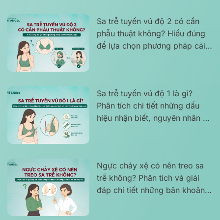
Sa trễ tuyến vú độ 2 có cần
phẫu thuật không? Hiểu đúng
để lựa chọn phương pháp cải
thiện phù hợp
Sa trễ tuyến vú độ 1 là gì?
Phân tích chi tiết những dấu
hiệu nhận biết, nguyên nhân và
cách khắc phục hiệu quả
Ngực chảy xệ có nên treo sa
trễ không? Phân tích và giải
đáp chi tiết những băn khoăn
thường gặp của chị em phụ nữ