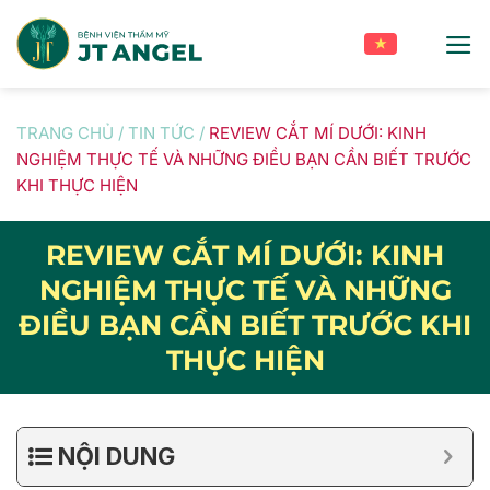
Skip
to
content
TRANG CHỦ
/
TIN TỨC
/
REVIEW CẮT MÍ DƯỚI: KINH
NGHIỆM THỰC TẾ VÀ NHỮNG ĐIỀU BẠN CẦN BIẾT TRƯỚC
KHI THỰC HIỆN
REVIEW CẮT MÍ DƯỚI: KINH
NGHIỆM THỰC TẾ VÀ NHỮNG
ĐIỀU BẠN CẦN BIẾT TRƯỚC KHI
THỰC HIỆN
NỘI DUNG