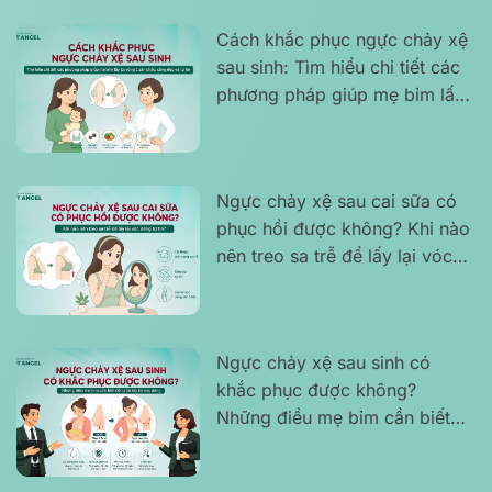
Cách khắc phục ngực chảy xệ
sau sinh: Tìm hiểu chi tiết các
phương pháp giúp mẹ bỉm lấy
lại vòng 1 săn chắc, căng đẹp
và tự tin
Ngực chảy xệ sau cai sữa có
phục hồi được không? Khi nào
nên treo sa trễ để lấy lại vóc
dáng tự tin?
Ngực chảy xệ sau sinh có
khắc phục được không?
Những điều mẹ bỉm cần biết
để tự tin lấy lại vóc dáng